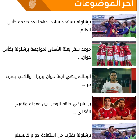
آخر الموضوعات
برشلونة يستعيد سلاحا مهما بعد صدمة كأس
العالم
موعد سفر بعثة الأهلي لمواجهة برشلونة بكأس
خوان...
الزمالك ينهي أزمة خوان بيزيرا.. واللاعب يقترب
من...
بن شرقي حلقة الوصل بين عموتة ولاعبي
الأهلي.....
برشلونة يقترب من استعادة جواو كانسيلو