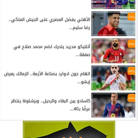
رياضة
الأهلي يفضل المصري على الجيش الملكي..
رضا سليم...
رياضة
أتلتيكو مدريد يتحرك لضم محمد صلاح في
صفقة...
رياضة
اتهام جون ادوارد بصناعة الأزمة.. الزمالك يعرض
إيشو...
رياضة
كاسادو بين البقاء والرحيل.. وبرشلونة ينتظر
عرضًا بـ40...