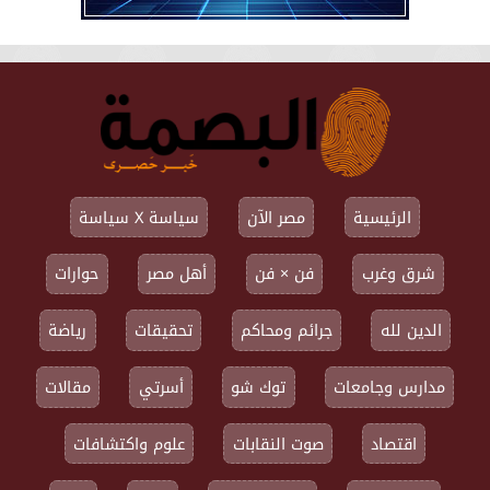
الرئيسية
مصر الآن
سياسة X سياسة
شرق وغرب
فن × فن
أهل مصر
حوارات
الدين لله
جرائم ومحاكم
تحقيقات
رياضة
مدارس وجامعات
توك شو
أسرتي
مقالات
اقتصاد
صوت النقابات
علوم واكتشافات