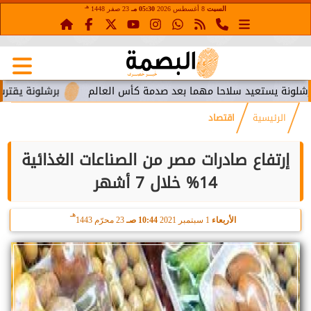
هـ
السبت
8 أغسطس 2026
05:30 مـ
23 صفر 1448
عيد سلاحا مهما بعد صدمة كأس العالم
برشلونة يقترب من استعاد
الرئيسية
اقتصاد
إرتفاع صادرات مصر من الصناعات الغذائية
14% خلال 7 أشهر
هـ
الأربعاء
1 سبتمبر 2021
10:44 صـ
23 محرّم 1443