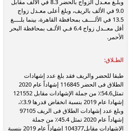
‌وبلـغ معـدل الزواج بالحضر 8.3 في الألف مقابل
9.0 في الألف بالريف، وبلغ أعلى معـدل زواج
13.5 في الألــــف بمحافظة القاهرة، بينما بلــــغ
أقل معــدل زواج 6.4 فـي الألـف بمحافظة البحر
الأحمر.
الطـلاق:
طبقا للحضر والريف فقد بلغ عدد إشهادات
الطلاق فى الحضر 116845 إشهاداً عام 2020
تمثل54.6٪ من جملة الإشهادات مقابل 121552
إشهادا عام 2019 بنسبة انخفاض قدرها 3.9٪،
وبلغ عدد إشهادات الطلاق فى الريف 97105
إشهاداً عام 2020 تمثل 45.4٪ من جملة
الإشهادات مقابل104377 إشهاداً عام 2019 بنسبة