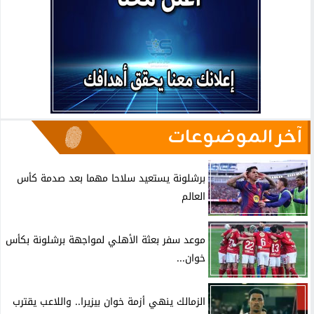
آخر الموضوعات
برشلونة يستعيد سلاحا مهما بعد صدمة كأس
العالم
موعد سفر بعثة الأهلي لمواجهة برشلونة بكأس
خوان...
الزمالك ينهي أزمة خوان بيزيرا.. واللاعب يقترب