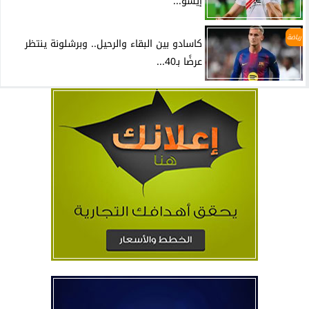
إيشو...
رياضة
كاسادو بين البقاء والرحيل.. وبرشلونة ينتظر
عرضًا بـ40...