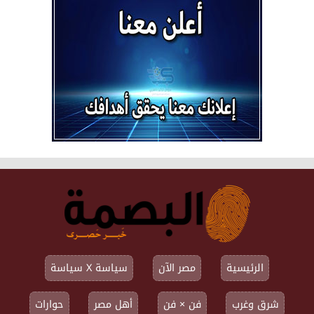
الرئيسية
مصر الآن
سياسة X سياسة
شرق وغرب
فن × فن
أهل مصر
حوارات