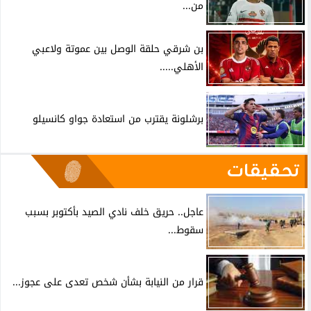
من...
بن شرقي حلقة الوصل بين عموتة ولاعبي
الأهلي.....
برشلونة يقترب من استعادة جواو كانسيلو
تحقيقات
عاجل.. حريق خلف نادي الصيد بأكتوبر بسبب
سقوط...
قرار من النيابة بشأن شخص تعدى على عجوز...