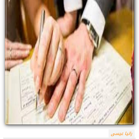
رانيا عيسى