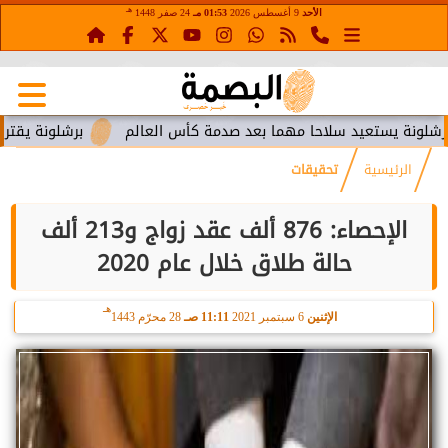
هـ
الأحد
9 أغسطس 2026
01:53 مـ
24 صفر 1448
عيد سلاحا مهما بعد صدمة كأس العالم
برشلونة يقترب من استعاد
الرئيسية
تحقيقات
الإحصاء: 876 ألف عقد زواج و213 ألف
حالة طلاق خلال عام 2020
هـ
الإثنين
6 سبتمبر 2021
11:11 صـ
28 محرّم 1443