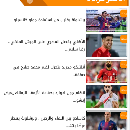
رياضة
برشلونة يقترب من استعادة جواو كانسيلو
رياضة
الأهلي يفضل المصري على الجيش الملكي..
رضا سليم...
رياضة
أتلتيكو مدريد يتحرك لضم محمد صلاح في
صفقة...
رياضة
اتهام جون ادوارد بصناعة الأزمة.. الزمالك يعرض
إيشو...
رياضة
كاسادو بين البقاء والرحيل.. وبرشلونة ينتظر
عرضًا بـ40...