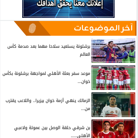
آخر الموضوعات
برشلونة يستعيد سلاحا مهما بعد صدمة كأس
العالم
موعد سفر بعثة الأهلي لمواجهة برشلونة بكأس
خوان...
الزمالك ينهي أزمة خوان بيزيرا.. واللاعب يقترب
من...
بن شرقي حلقة الوصل بين عموتة ولاعبي
الأهلي.....