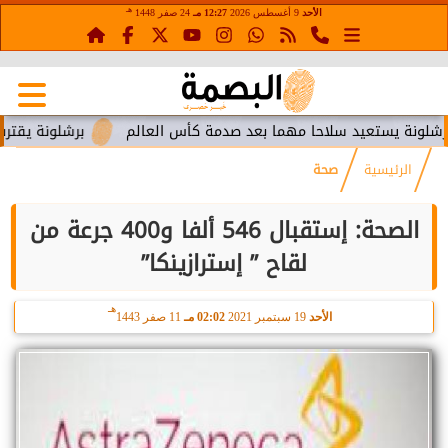
هـ
الأحد
9 أغسطس 2026
12:27 مـ
24 صفر 1448
تعيد سلاحا مهما بعد صدمة كأس العالم
برشلونة يقترب من استعا
الرئيسية
صحة
الصحة: إستقبال 546 ألفا و400 جرعة من
لقاح ” إسترازينكا”
هـ
الأحد
19 سبتمبر 2021
02:02 مـ
11 صفر 1443