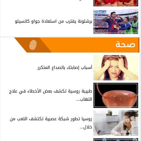
برشلونة يقترب من استعادة جواو كانسيلو
صحة
أسباب إصابتك بالصداع المتكرر
طبيبة روسية تكشف بعض الأخطاء في علاج
التهاب...
روسيا تطور شبكة عصبية تكتشف التعب من
خلال...