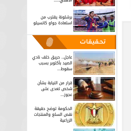
الأهلي.....
برشلونة يقترب من
استعادة جواو كانسيلو
تحقيقات
عاجل.. حريق خلف نادي
الصيد بأكتوبر بسبب
سقوط...
قرار من النيابة بشأن
شخص تعدى على
عجوز...
الحكومة توضح حقيقة
نقص السلع والمنتجات
الزراعية