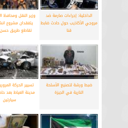
برشلونة يستعيد سلاحا مهما بعد صدمة
موعد سفر بعثة ال
الداخلية: إجراءات صارمة ضد
وزير النقل ومحافظ ال
كأس العالم
بكأس 
مروجي الأكاذيب حول حادث ضابط
يتفقدان مشروع انش
قنا
تقاطع طريق حسن ع
ضبط ورشة لتصنيع الأسلحة
تسيير الحركة المرور
النارية في الجيزة
مدينة العياط بعد حا
سيارتين