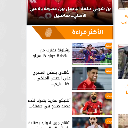
اعب
بن شرقي حلقة الوصل بين عموتة ولاعبي
ة
الأهلي.. تفاصيل
برشلونة يق
اهد
الأكثر قراءة
رياضة
برشلونة يقترب من
استعادة جواو كانسيلو
رياضة
الأهلي يفضل المصري
على الجيش الملكي..
رضا سليم...
ر
ط
رياضة
أتلتيكو مدريد يتحرك لضم
محمد صلاح في صفقة...
رياضة
اتهام جون ادوارد بصناعة