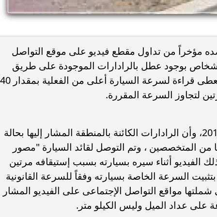
صده مؤخراً من تداول مقطع فيديو على موقع التواصل
لأشخاص بوجود عطل بالرادارات الموجودة على طريق
(مصر / إسكندرية) الصحراوى، حيث إنه يعطى قراءة لسرعة السيارة أعلى من الفعلية بمقدار 40
تين لتجاوز السرعة المقررة.
بالفحص تبين أن الواقعة ترجع إلى عام 2018، وأن الرادارات الكائنة بالمنطقة المشار إليها بحالة
 من المتخصصين ، وتم التوصل لقائد السيارة "مصور
لك الفيديو أثناء سيره بسيارته بسبب إستيقافه مرتين
 بتثبيت السرعة الخاصة بسيارته وفقاً للسرعة القانونية
شملتها مواقع التواصل الإجتماعى على الفيديو المشار
عة على عداد الميل وليس الكيلو متر.