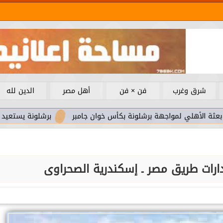
شرق وغرب
فن × فن
أهل مصر
الدين لله
مواجهة برشلونة بكأس خوان جامبر
برشلونة يستعيد سلاحا مهما 
دارات طريق مصر ـ إسكندرية الصحراوى