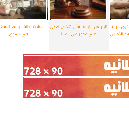
كبى جرائم
قرار من النيابة بشأن شخص تعدى
حملات نظافة ورفع الإشغا
نقد الأجنبى
على عجوز في المنيا
في دسوق