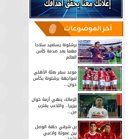
آخر الموضوعات
برشلونة يستعيد سلاحا
مهما بعد صدمة كأس
العالم
موعد سفر بعثة الأهلي
لمواجهة برشلونة بكأس
خوان...
الزمالك ينهي أزمة خوان
بيزيرا.. واللاعب يقترب
من...
بن شرقي حلقة الوصل
بين عموتة ولاعبي