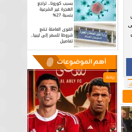
بسبب كورونا.. تراجع
الهجرة غير الشرعية
بنسبة 27%
ى
القوى العاملة تضع
شروطا للسفر إلى ليبيا..
تفاصيل
آهم الموضوعات
رياضة
ى