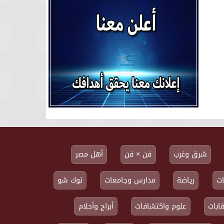
شرق وغرب
فن × فن
أهل مصر
ت
رياضة
مدارس وجامعات
توك شو
ابات
علوم واكتشافات
أبراج وأحلام