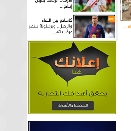
الأزمة.. الزمالك يعرض
إيشو...
رياضة
كاسادو بين البقاء
والرحيل.. وبرشلونة ينتظر
لات
عرضًا بـ40...