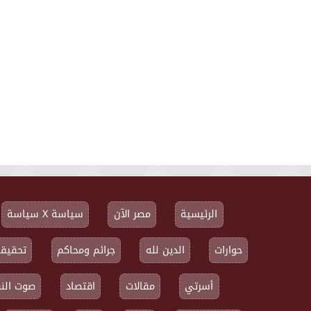
الرئيسية
مصر الآن
سياسة X سياسة
حوارات
الدين لله
جرائم ومحاكم
تحقيقا
أسرتي
مقالات
اقتصاد
صوت النق