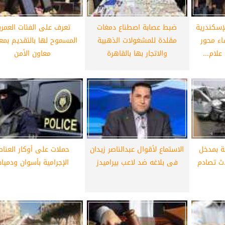
أهلي لمواجهة برشلونة
الزمالك ينهي أزمة خوان بيزيرا.. والل
إسكندرية
ضبط عصابة اصطناع دمغات
تعرف على الفئات العمري
خوان جامبر
يقترب من العودة إلى القاهرة
اء محور
مقلدة للمشغولات الذهبية
المسموح لها بالتقديم بمع
لام...
والاتجار بها بالقاهرة
معاون الأمن
ية بمدخل
الاستماع لأقوال عبدالناصر زيدان
حملات على أوكار العناص
دث تصادم
فى بلاغه ضد لاعب بيراميدز
الإجرامية بأسوان ودميا