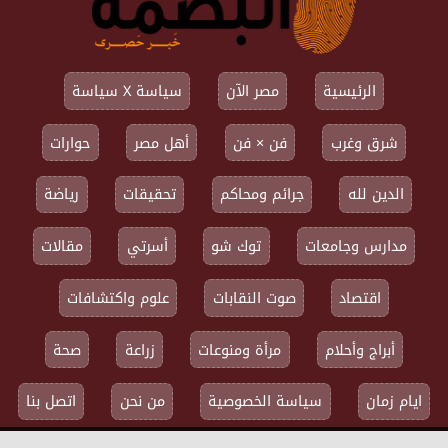
الرئيسية
مصر الآن
سياسة X سياسة
شرق وغرب
فن × فن
أهل مصر
حوارات
الدين لله
جرائم ومحاكم
تحقيقات
رياضة
مدارس وجامعات
توك شو
أسرتي
مقالات
اقتصاد
صوت النقابات
علوم واكتشافات
أبراج وأحلام
مرأة ومنوعات
زراعة
صحة
ايام زمان
سياسة الخصوصية
من نحن
اتصل بنا
جميع الحقوق محفوظة ©