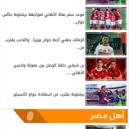
موعد سفر بعثة الأهلي لمواجهة برشلونة بكأس
خوان...
الزمالك ينهي أزمة خوان بيزيرا.. واللاعب يقترب
من...
بن شرقي حلقة الوصل بين عموتة ولاعبي
الأهلي.....
برشلونة يقترب من استعادة جواو كانسيلو
أهل مصر