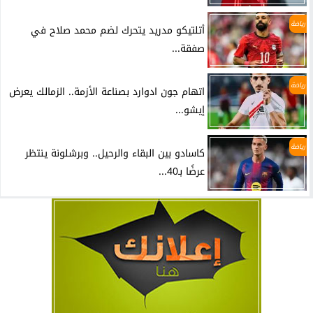
رياضة
أتلتيكو مدريد يتحرك لضم محمد صلاح في
صفقة...
رياضة
اتهام جون ادوارد بصناعة الأزمة.. الزمالك يعرض
إيشو...
رياضة
كاسادو بين البقاء والرحيل.. وبرشلونة ينتظر
عرضًا بـ40...