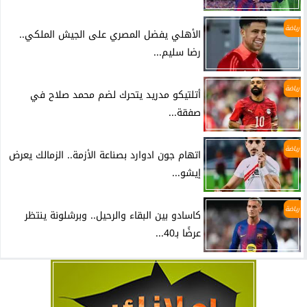
رياضة
الأهلي يفضل المصري على الجيش الملكي..
رضا سليم...
رياضة
أتلتيكو مدريد يتحرك لضم محمد صلاح في
صفقة...
رياضة
اتهام جون ادوارد بصناعة الأزمة.. الزمالك يعرض
إيشو...
رياضة
كاسادو بين البقاء والرحيل.. وبرشلونة ينتظر
عرضًا بـ40...