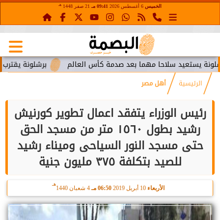
هـ
الخميس
6 أغسطس 2026
09:41 مـ
21 صفر 1448
ستعيد سلاحا مهما بعد صدمة كأس العالم
برشلونة يقترب من استع
الرئيسية
أهل مصر
رئيس الوزراء يتفقد اعمال تطوير كورنيش
رشيد بطول ١٥٦٠ متر من مسجد الحق
حتى مسجد النور السياحى وميناء رشيد
للصيد بتكلفة ٣٧٥ مليون جنية
هـ
الأربعاء
10 أبريل 2019
06:50 مـ
4 شعبان 1440