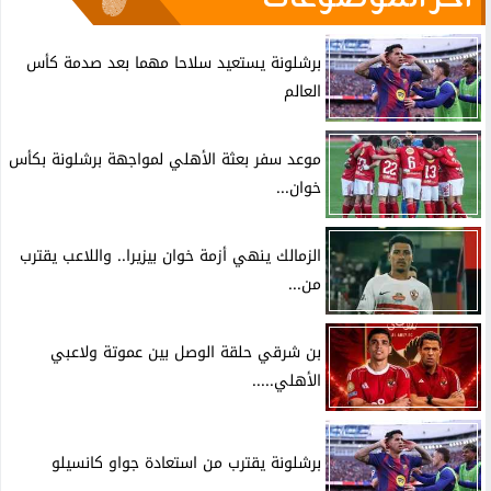
برشلونة يستعيد سلاحا مهما بعد صدمة كأس
العالم
موعد سفر بعثة الأهلي لمواجهة برشلونة بكأس
خوان...
الزمالك ينهي أزمة خوان بيزيرا.. واللاعب يقترب
من...
بن شرقي حلقة الوصل بين عموتة ولاعبي
الأهلي.....
برشلونة يقترب من استعادة جواو كانسيلو