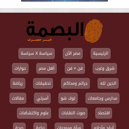
الرئيسية
مصر الآن
سياسة X سياسة
شرق وغرب
فن × فن
أهل مصر
حوارات
الدين لله
جرائم ومحاكم
تحقيقات
رياضة
مدارس وجامعات
توك شو
أسرتي
مقالات
اقتصاد
صوت النقابات
علوم واكتشافات
أبراج وأحلام
مرأة ومنوعات
زراعة
صحة