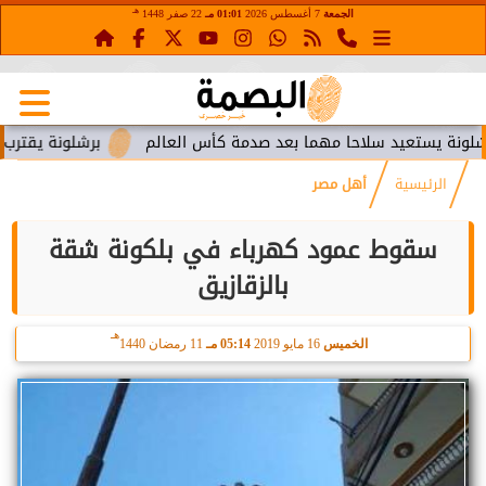
هـ
الجمعة
7 أغسطس 2026
01:01 مـ
22 صفر 1448
يستعيد سلاحا مهما بعد صدمة كأس العالم
برشلونة يقترب من است
الرئيسية
أهل مصر
سقوط عمود كهرباء في بلكونة شقة
بالزقازيق
هـ
الخميس
16 مايو 2019
05:14 مـ
11 رمضان 1440