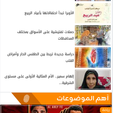
الأوبرا تبدأ احتفالاتها بأعياد الربيع
حملات تفتيشية على الأسواق بمختلف
المحافظات
دراسة جديدة تربط بين الطقس الحار وأمراض
القلب
إلهام سمير.. الأم المثالية الأولى على مستوى
الشرقية...
آهم الموضوعات
رياضة