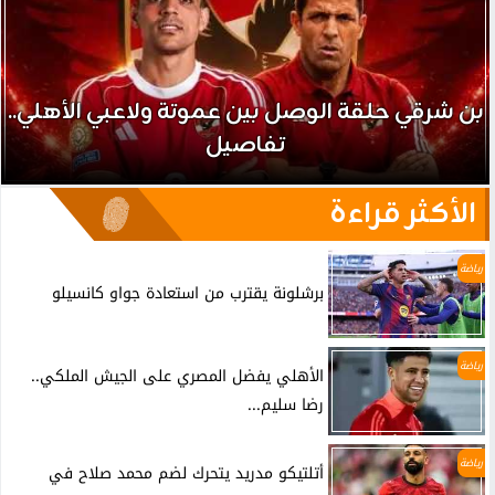
بن شرقي حلقة الوصل بين عموتة ولاعبي الأهلي..
تفاصيل
الأكثر قراءة
رياضة
برشلونة يقترب من استعادة جواو كانسيلو
رياضة
الأهلي يفضل المصري على الجيش الملكي..
رضا سليم...
رياضة
أتلتيكو مدريد يتحرك لضم محمد صلاح في