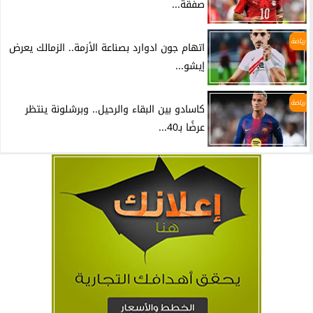
صفقة...
رياضة
اتهام جون ادوارد بصناعة الأزمة.. الزمالك يعرض
إيشو...
رياضة
كاسادو بين البقاء والرحيل.. وبرشلونة ينتظر
عرضًا بـ40...