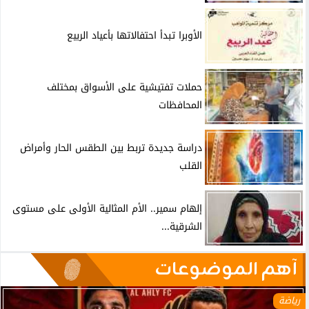
الأوبرا تبدأ احتفالاتها بأعياد الربيع
حملات تفتيشية على الأسواق بمختلف
المحافظات
دراسة جديدة تربط بين الطقس الحار وأمراض
القلب
إلهام سمير.. الأم المثالية الأولى على مستوى
الشرقية...
آهم الموضوعات
رياضة