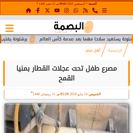
هـ
الجمعة
7 أغسطس 2026
09:03 مـ
22 صفر 1448
يستعيد سلاحا مهما بعد صدمة كأس العالم
برشلونة يقترب من است
الرئيسية
أهل مصر
مصرع طفل تحت عجلات القطار بمنيا
القمح
هـ
الخميس
16 مايو 2019
05:19 مـ
11 رمضان 1440