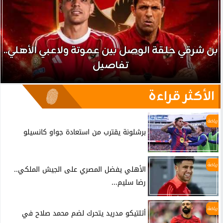
بن شرقي حلقة الوصل بين عموتة ولاعبي الأهلي..
تفاصيل
الأكثر قراءة
رياضة
برشلونة يقترب من استعادة جواو كانسيلو
رياضة
الأهلي يفضل المصري على الجيش الملكي..
رضا سليم...
رياضة
أتلتيكو مدريد يتحرك لضم محمد صلاح في