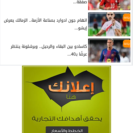
صفقة...
رياضة
اتهام جون ادوارد بصناعة الأزمة.. الزمالك يعرض
إيشو...
رياضة
كاسادو بين البقاء والرحيل.. وبرشلونة ينتظر
عرضًا بـ40...