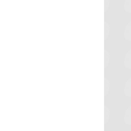
موعد سفر بعثة الأهلي لمواجهة برشلونة
الزمالك ينهي أزم
بكأس خوان جامبر
يقترب من ال