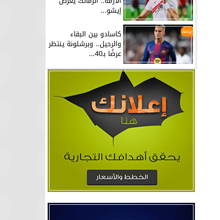
الأزمة.. الزمالك يعرض
إيشو...
رياضة
كاسادو بين البقاء
والرحيل.. وبرشلونة ينتظر
عرضًا بـ40...