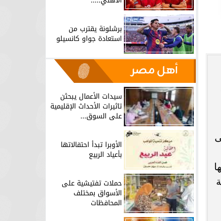
الأهلي.....
برشلونة يقترب من
استعادة جواو كانسيلو
أهل مصر
م 193
سيدات الأعمال يبحثن
تاثيرات الأحداث الإقليمية
على السوق...
 على
الأوبرا تبدأ احتفالاتها
بأعياد الربيع
ا
ة
حملات تفتيشية على
الأسواق بمختلف
المحافظات