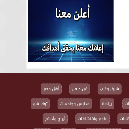
شرق وغرب
فن × فن
أهل مصر
ت
رياضة
مدارس وجامعات
توك شو
ابات
علوم واكتشافات
أبراج وأحلام