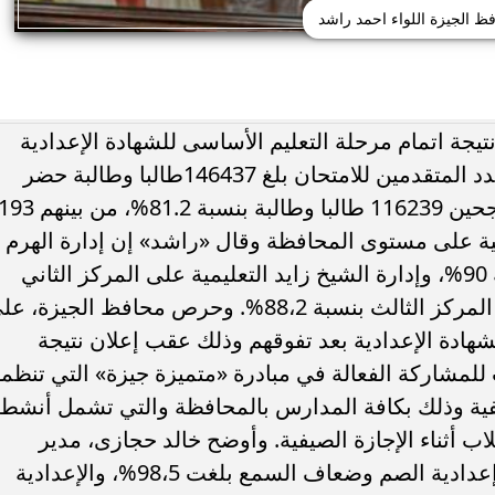
ظ الجيزة اللواء احمد راشد
تيجة اتمام مرحلة التعليم الأساسى للشهادة الإعدادية
للعام الدراسى 2018/2019، موضحا أن عدد المتقدمين للامتحان بلغ 146437طالبا وطالبة حضر
منهم 143023 طالبا وطالبة، وبلغ عدد الناجحين 116239 طالبا وطالبة بنسبة 81.2%، من بينه
ئية على مستوى المحافظة وقال «راشد» إن إدارة الهرم
التعليمية حصلت على المركز الأول بنسبة 90%، وإدارة الشيخ زايد التعليمية على المركز الثاني
بنسبة 89%، وجنوب الجيزة التعليميةعلى المركز الثالث بنسبة 88،2%. وحرص محافظ الجيزة،
لشهادة الإعدادية بعد تفوقهم وذلك عقب إعلان نتيجة
ب للمشاركة الفعالة في مبادرة «متميزة جيزة» التي تنظمه
لصيفية وذلك بكافة المدارس بالمحافظة والتي تشمل أنشط
اب أثناء الإجازة الصيفية. وأوضح خالد حجازى، مدير
مديرية التربية والتعليم، أن نسبة امتحان إعدادية الصم وضعاف السمع بلغت 98،5%، والإعدادية