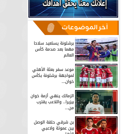
آخر الموضوعات
برشلونة يستعيد سلاحا
مهما بعد صدمة كأس
العالم
موعد سفر بعثة الأهلي
لمواجهة برشلونة بكأس
خوان...
الزمالك ينهي أزمة خوان
بيزيرا.. واللاعب يقترب
من...
بن شرقي حلقة الوصل
بين عموتة ولاعبي