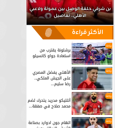
اعبي
الأهلي
برشلونة يقترب من استعادة جواو كانسيلو
الملكي.. 
الأكثر قراءة
رياضة
برشلونة يقترب من
استعادة جواو كانسيلو
رياضة
الأهلي يفضل المصري
على الجيش الملكي..
رضا سليم...
رياضة
أتلتيكو مدريد يتحرك لضم
محمد صلاح في صفقة...
رياضة
اتهام جون ادوارد بصناعة