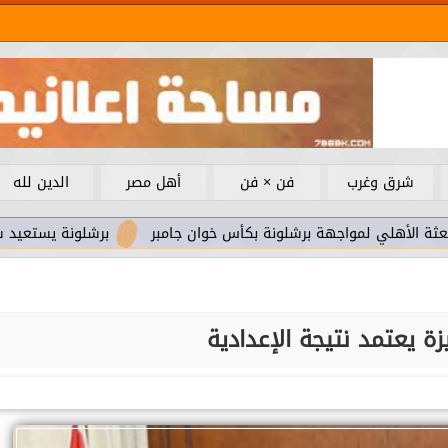
شرق وغرب
فن × فن
أهل مصر
الدين لله
لمواجهة برشلونة بكأس خوان جامبر
برشلونة يستعيد سلاحا مهما 
ة يعتمد نتيجة الإعدادية