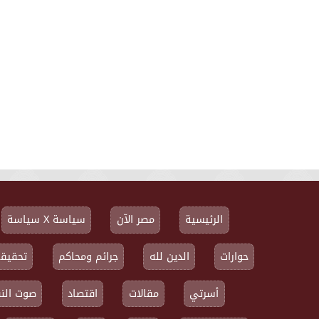
الرئيسية
مصر الآن
سياسة X سياسة
حوارات
الدين لله
جرائم ومحاكم
تحقيقا
أسرتي
مقالات
اقتصاد
صوت النق