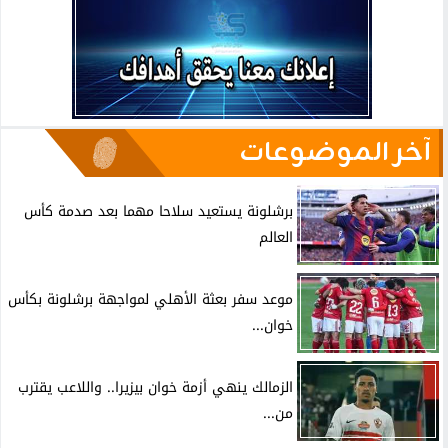
آخر الموضوعات
برشلونة يستعيد سلاحا مهما بعد صدمة كأس
العالم
موعد سفر بعثة الأهلي لمواجهة برشلونة بكأس
خوان...
الزمالك ينهي أزمة خوان بيزيرا.. واللاعب يقترب
من...