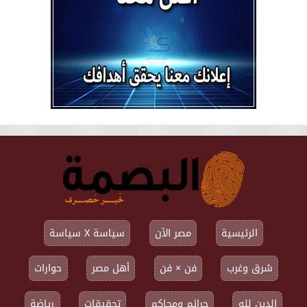
الرئيسية
مصر الآن
سياسة X سياسة
شرق وغرب
فن × فن
أهل مصر
حوارات
الدين لله
جرائم ومحاكم
تحقيقات
رياضة