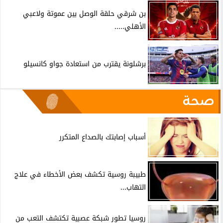
بن شرقي حلقة الوصل بين عموتة ولاعبي
الأهلي.....
برشلونة يقترب من استعادة جواو كانسيلو
صحة
أسباب إصابتك بالصداع المتكرر
طبيبة روسية تكشف بعض الأخطاء في علاج
التهاب...
روسيا تطور شبكة عصبية تكتشف التعب من