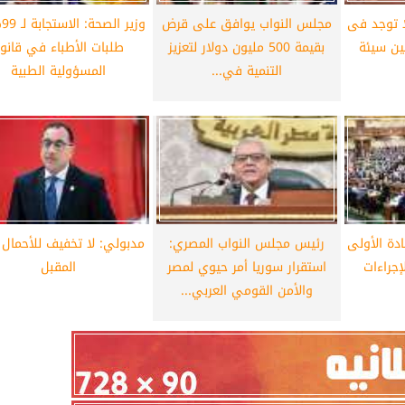
ا توجد فى
مجلس النواب يوافق على قرض
وز
أهلي لمواجهة برشلونة
الزمالك ينهي أزمة خوان بيزيرا.. والل
ين سيئة
بقيمة 500 مليون دولار لتعزيز
طلبات الأطباء في قانو
خوان جامبر
يقترب من العودة إلى القاهرة
التنمية في...
المسؤولية الطبية
دة الأولى
رئيس مجلس النواب المصري:
مدبولي: لا تخفيف للأحمال ا
جراءات
استقرار سوريا أمر حيوي لمصر
المقبل
والأمن القومي العربي...