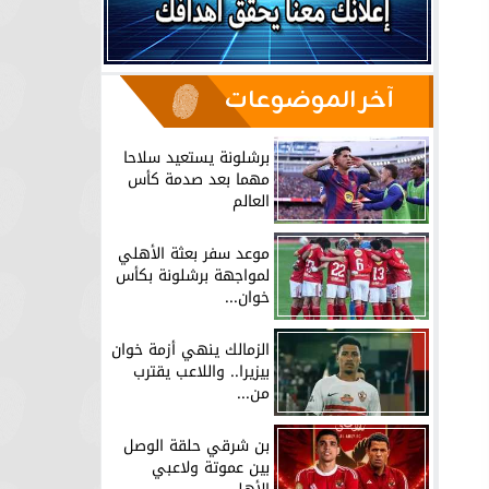
آخر الموضوعات
برشلونة يستعيد سلاحا
مهما بعد صدمة كأس
العالم
موعد سفر بعثة الأهلي
لمواجهة برشلونة بكأس
خوان...
الزمالك ينهي أزمة خوان
بيزيرا.. واللاعب يقترب
من...
بن شرقي حلقة الوصل
بين عموتة ولاعبي