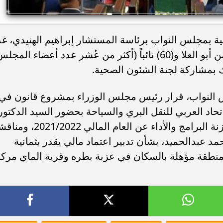
ة بمجلس النواب برئاسة المستشار إبراهيم الهنيدي، غدً
الأحد، مشروع قانون مقدم من النائب أيمن أبو العلا و(60) نائباً (أكثر من عُشر عدد أعضاء المج
ك بمشاركة لجنة الشئون الصحية.
س النواب، قرار رئيس مجلس الوزراء بمشروع قانون في
تحاد العربي للنقل البري والسياحة بحضور السيد الدكتور
محمد معيط، وزير المالية، و مناقشة موازنة البرامج والأداء عن العام المالي 22
د عبدالحميد، بشأن تدبير اعتماد مالي يقدر بثمانية
منطقة مؤهلة بالسكان في عزبة بطره وقرية الماي مركز