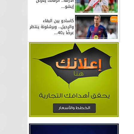
الأزمة.. الزمالك يعرض
إيشو...
رياضة
كاسادو بين البقاء
والرحيل.. وبرشلونة ينتظر
عرضًا بـ40...