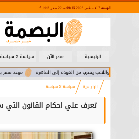
هـ
الجمعة
7 أغسطس 2026
09:15 مـ
22 صفر 1448
الرئيسية
مصر الآن
سياسة X سياسة
. واللاعب يقترب من العودة إلى القاهرة
موعد سفر بعثة الأهلي لم
الرئيسية
سياسة X سياسة
تعرف علي احكام القانون التي سي