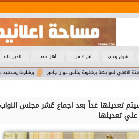
شرق وغرب
فن × فن
أهل مصر
الدين لله
واجهة برشلونة بكأس خوان جامبر
برشلونة يستعيد سلاحا مهما بع
تم تعديلها غداً بعد اجماع عُشر مجلس النواب
علي تعديلها