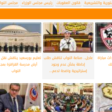
تورية والتشريعية
قانون العقوبات
رئيس مجلس الوزراء
مجلس النوا
ث مباراة
عاجل.. صناعة النواب تناقش طلب
تعليم بورسعيد يناقش نقل 
لك
إحاطة بشأن عدم وجود
أرض مدرسة القزاقزة بمج
إستراتيجية واضحة لدعم...
النواب