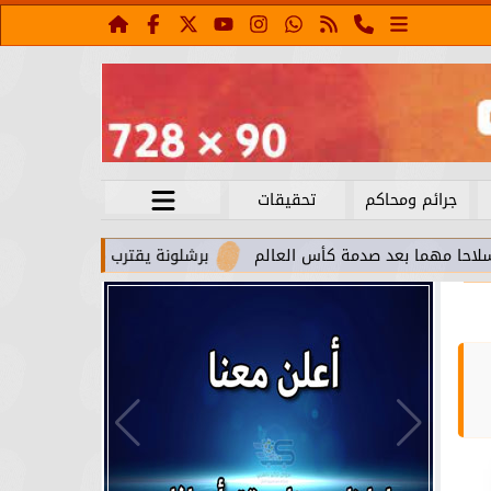
جرائم ومحاكم
تحقيقات
د صدمة كأس العالم
برشلونة يقترب من استعادة جواو كانسيلو