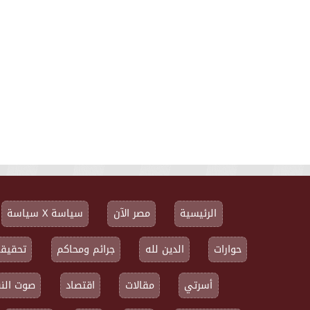
الرئيسية
مصر الآن
سياسة X سياسة
حوارات
الدين لله
جرائم ومحاكم
تحقيقا
أسرتي
مقالات
اقتصاد
صوت النق