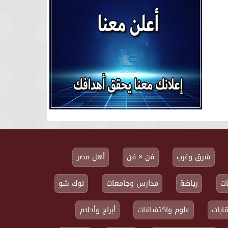
شرق وغرب
فن × فن
أهل مصر
ت
رياضة
مدارس وجامعات
توك شو
ابات
علوم واكتشافات
أبراج وأحلام