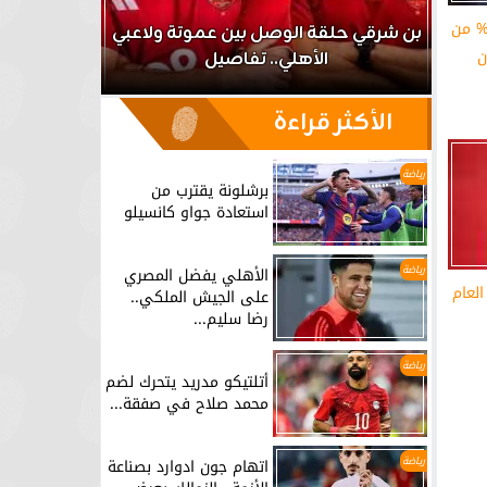
ير الصحة: الاستجابة لـ 99% من
اعب
بن شرقي حلقة الوصل بين عموتة ولاعبي
ن
الأهلي.. تفاصيل
برشلونة يق
الأكثر قراءة
رياضة
برشلونة يقترب من
استعادة جواو كانسيلو
رياضة
الأهلي يفضل المصري
لعام
على الجيش الملكي..
رضا سليم...
رياضة
أتلتيكو مدريد يتحرك لضم
محمد صلاح في صفقة...
رياضة
اتهام جون ادوارد بصناعة