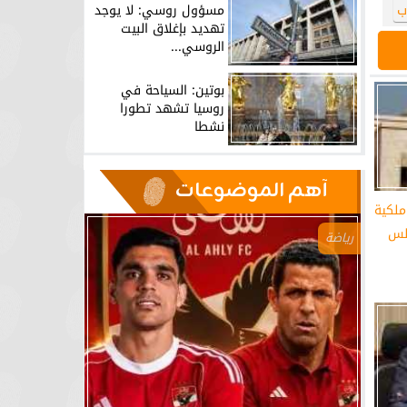
مسؤول روسي: لا يوجد
ب
تهديد بإغلاق البيت
الروسي...
بوتين: السياحة في
روسيا تشهد تطورا
نشطا
آهم الموضوعات
ملكية
لس
رياضة