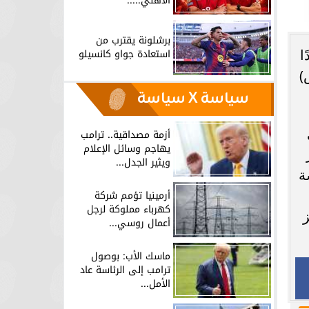
الأهلي.....
برشلونة يقترب من
استعادة جواو كانسيلو
ا
لس)
سياسة X سياسة
أزمة مصداقية.. ترامب
يهاجم وسائل الإعلام
ويثير الجدل...
2021/20، ومناقشة
أرمينيا تؤمم شركة
كهرباء مملوكة لرجل
أعمال روسي...
ماسك الأب: بوصول
ترامب إلى الرئاسة عاد
الأمل...