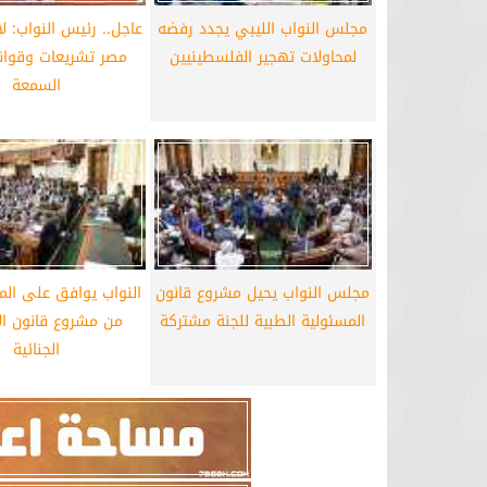
مجلس النواب الليبي يجدد رفضه
عاجل.. رئيس النواب: ل
برشلونة يستعيد سلاحا مهما بعد صدمة
موعد سفر بعثة ال
لمحاولات تهجير الفلسطينيين
مصر تشريعات وقوان
كأس العالم
بكأس 
السمعة
مجلس النواب يحيل مشروع قانون
النواب يوافق على الما
المسئولية الطبية للجنة مشتركة
من مشروع قانون الإ
الجنائية