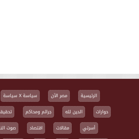
الرئيسية
مصر الآن
سياسة X سياسة
حوارات
الدين لله
جرائم ومحاكم
تحقيقا
أسرتي
مقالات
اقتصاد
صوت النق