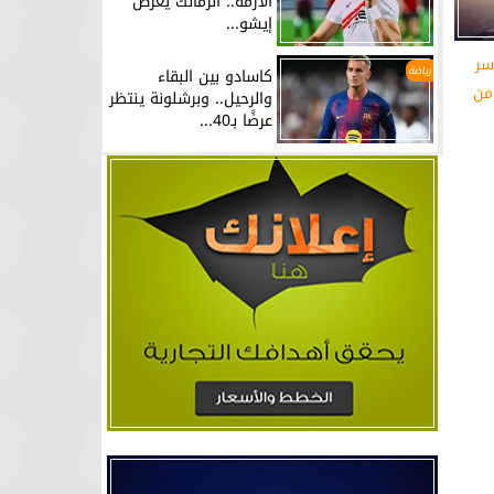
الأزمة.. الزمالك يعرض
إيشو...
سر
رياضة
كاسادو بين البقاء
من
والرحيل.. وبرشلونة ينتظر
عرضًا بـ40...