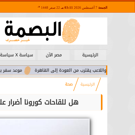
هـ
الجمعة
7 أغسطس 2026
03:11 مـ
22 صفر 1448
الرئيسية
مصر الآن
سياسة X سياسة
.. واللاعب يقترب من العودة إلى القاهرة
موعد سفر بعثة الأهلي ل
الرئيسية
صحة
هل للقاحات كورونا أضرار ع