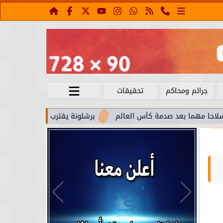
جرائم ومحاكم
تحقيقات
عد صدمة كأس العالم
برشلونة يقترب من استعادة جواو كانسيلو