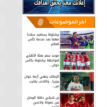
آخر الموضوعات
برشلونة يستعيد سلاحا
مهما بعد صدمة كأس
العالم
موعد سفر بعثة الأهلي
لمواجهة برشلونة بكأس
خوان...
الزمالك ينهي أزمة خوان
بيزيرا.. واللاعب يقترب
من...
بن شرقي حلقة الوصل
بين عموتة ولاعبي