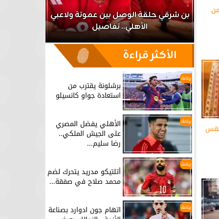
من
اعب
بن شرقي حلقة الوصل بين عموتة ولاعبي
الأهلي.. تفاصيل
برشلونة يق
الأكثر قراءة
رياضة
برشلونة يقترب من
استعادة جواو كانسيلو
رياضة
الأهلي يفضل المصري
طقس
على الجيش الملكي..
رضا سليم...
رياضة
أتلتيكو مدريد يتحرك لضم
محمد صلاح في صفقة...
رياضة
اتهام جون ادوارد بصناعة