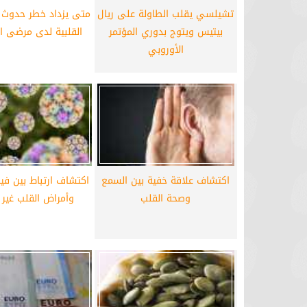
تشيلسي يقلب الطاولة على ريال
متى يزداد خطر حدوث 
برشلونة يستعيد سلاحا مهما بعد صدمة
موعد سفر بعثة ال
بيتيس ويتوج بدوري المؤتمر
القلبية لدى مرضى ا
كأس العالم
بكأس 
الأوروبي
اكتشاف علاقة خفية بين السمع
اكتشاف ارتباط بين ف
وصحة القلب
وأمراض القلب غير ا