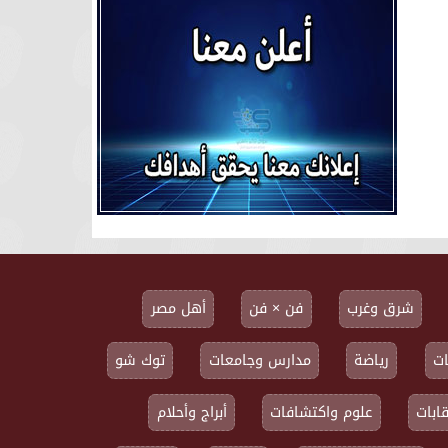
شرق وغرب
فن × فن
أهل مصر
ت
رياضة
مدارس وجامعات
توك شو
ابات
علوم واكتشافات
أبراج وأحلام