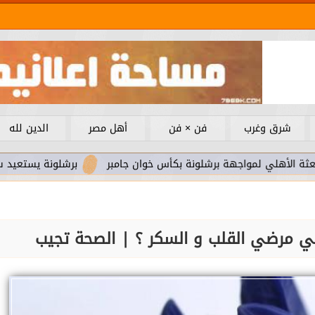
شرق وغرب
فن × فن
أهل مصر
الدين لله
مواجهة برشلونة بكأس خوان جامبر
برشلونة يستعيد سلاحا مهما ب
لي مرضي القلب و السكر ؟ | الصحة تجيب