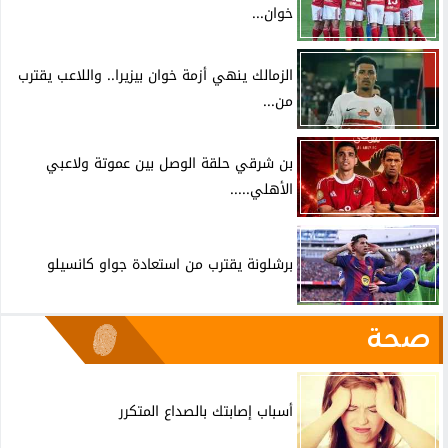
خوان...
الزمالك ينهي أزمة خوان بيزيرا.. واللاعب يقترب
من...
بن شرقي حلقة الوصل بين عموتة ولاعبي
الأهلي.....
برشلونة يقترب من استعادة جواو كانسيلو
صحة
أسباب إصابتك بالصداع المتكرر