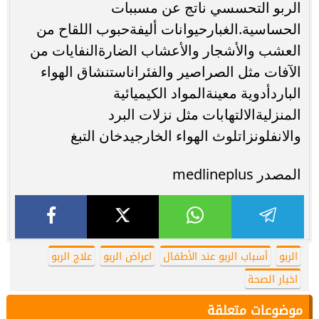
الربو التحسسي ناتج عن مسببات
الحساسية.الغبارحيوانات أليفةحبوب اللقاح من
العشب والأشجار والأعشاب الضارةالنفايات من
الآفات مثل الصراصير والفئراناستنشاق الهواء
الباردأدوية معينةالمواد الكيميائية
المنزليةالالتهابات مثل نزلات البرد
والانفلونزاتلوث الهواء الخارجيدخان التبغ
المصدر medlineplus
الربو
أسباب الربو عند الأطفال
اعراض الربو
علاج الربو
اخبار الصحة
موضوعات متعلقة