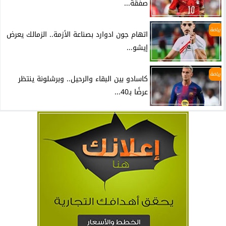
صفقة...
رياضة
اتهام جون ادوارد بصناعة الأزمة.. الزمالك يعرض
إيشو...
رياضة
كاسادو بين البقاء والرحيل.. وبرشلونة ينتظر
عرضًا بـ40...