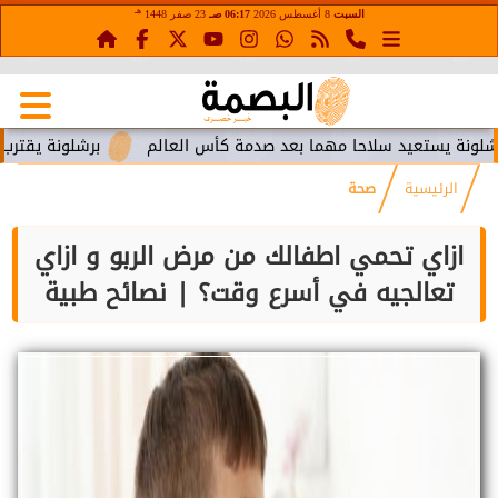
هـ
السبت
8 أغسطس 2026
06:17 صـ
23 صفر 1448
ستعيد سلاحا مهما بعد صدمة كأس العالم
برشلونة يقترب من استع
الرئيسية
صحة
ازاي تحمي اطفالك من مرض الربو و ازاي
تعالجيه في أسرع وقت؟ | نصائح طبية