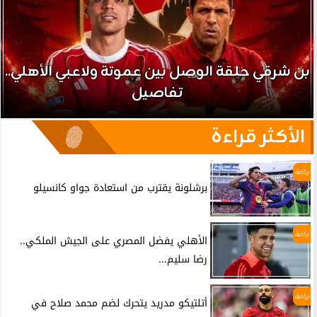
بن شرقي حلقة الوصل بين عموتة ولاعبي الأهلي..
تفاصيل
الأكثر قراءة
رياضة
برشلونة يقترب من استعادة جواو كانسيلو
رياضة
الأهلي يفضل المصري على الجيش الملكي..
رضا سليم...
رياضة
أتلتيكو مدريد يتحرك لضم محمد صلاح في