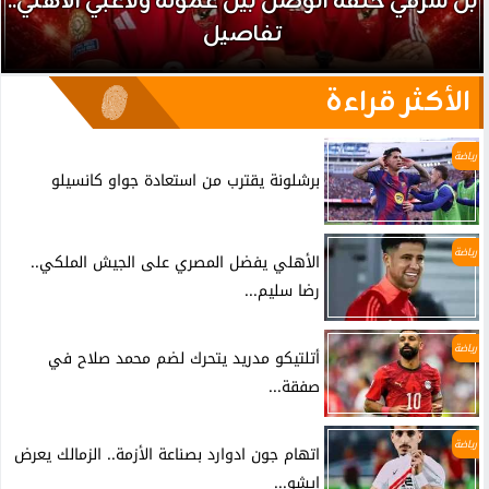
بن شرقي حلقة الوصل بين عموتة ولاعبي الأهلي..
تفاصيل
الأكثر قراءة
رياضة
برشلونة يقترب من استعادة جواو كانسيلو
رياضة
الأهلي يفضل المصري على الجيش الملكي..
رضا سليم...
رياضة
أتلتيكو مدريد يتحرك لضم محمد صلاح في
صفقة...
رياضة
اتهام جون ادوارد بصناعة الأزمة.. الزمالك يعرض
إيشو...