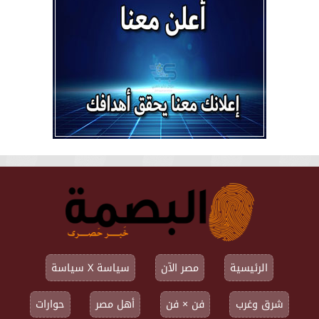
الرئيسية
مصر الآن
سياسة X سياسة
شرق وغرب
فن × فن
أهل مصر
حوارات