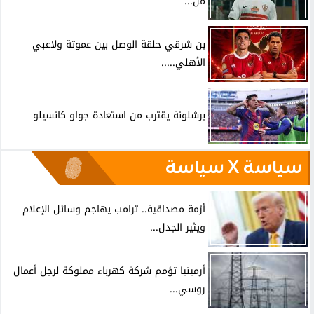
من...
بن شرقي حلقة الوصل بين عموتة ولاعبي
الأهلي.....
برشلونة يقترب من استعادة جواو كانسيلو
سياسة X سياسة
أزمة مصداقية.. ترامب يهاجم وسائل الإعلام
ويثير الجدل...
أرمينيا تؤمم شركة كهرباء مملوكة لرجل أعمال
روسي...