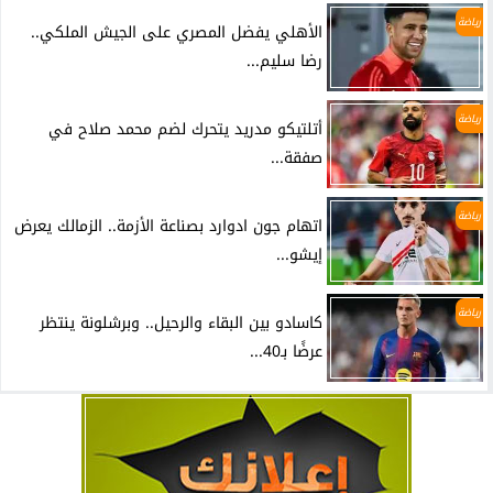
رياضة
الأهلي يفضل المصري على الجيش الملكي..
رضا سليم...
رياضة
أتلتيكو مدريد يتحرك لضم محمد صلاح في
صفقة...
رياضة
اتهام جون ادوارد بصناعة الأزمة.. الزمالك يعرض
إيشو...
رياضة
كاسادو بين البقاء والرحيل.. وبرشلونة ينتظر
عرضًا بـ40...