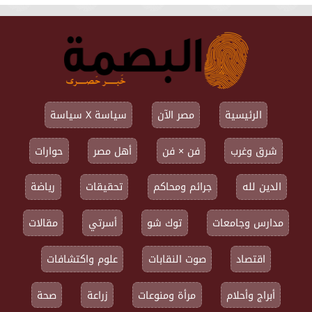
الرئيسية
مصر الآن
سياسة X سياسة
شرق وغرب
فن × فن
أهل مصر
حوارات
الدين لله
جرائم ومحاكم
تحقيقات
رياضة
مدارس وجامعات
توك شو
أسرتي
مقالات
اقتصاد
صوت النقابات
علوم واكتشافات
أبراج وأحلام
مرأة ومنوعات
زراعة
صحة