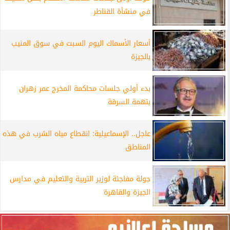
في منشأة القناطر
أسعار الأسماك اليوم السبت في سوق المنيب
بالجيزة
بدء أولي جلسات محاكمة المخرج عمر زهران
بتهمة السرقة
عاجل.. الإسماعيلية: انقطاع مياه الشرب في هذه
المناطق
جولة مفاجئة لوزير التربية والتعليم في مدارس
الجيزة والقاهرة