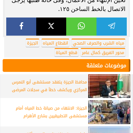
الاتصال بالخط الساخن ١٢٥.
مياه الشرب والصرف الصحي
انقطاع المياه
الجيزة
محور الفريق كمال عامر
قطع المياة
موضوعات متعلقة
محافظ الجيزة يتفقد مستشفى أبو النمرس
المركزي ويكشف خطأ في سجلات المرضى
الجيزة: الانتهاء من صيانة خط المياه أمام
مستشفى التطبيقيين بشارع الأهرام