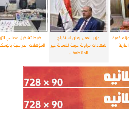
زته كمية
وزير العمل يعلن استخراج
ضبط تشكيل عصابي لتزو
لنارية
شهادات مزاولة حرفة للعمالة غير
المؤهلات الدراسية بالإسكن
المنتظمة...