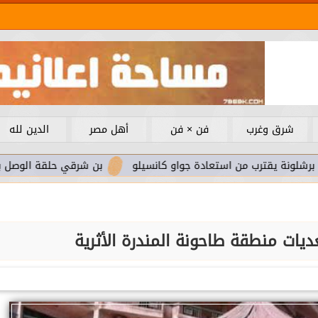
شرق وغرب
فن × فن
أهل مصر
الدين لله
ب من استعادة جواو كانسيلو
بن شرقي حلقة الوصل بين عموتة ولاع
عديات منطقة طاحونة المندرة الأثرية