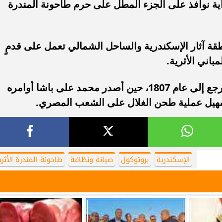
أية نوافذ على الجزء المطل على حرم طاحونة المندرة
طقة آثار الإسكندرية والساحل الشمالي تعمل على قدمٍ
باني الأثرية.
جدير بالذكر ان تاريخ بناء تلك الطاحونة يرجع إلى عام 1807، حين أصدر محمد على باشا أوامره
لتسهيل عملية طحن الغلال على الشعب المصري.
الإسكندرية
بروتوكول
صيانة ونظافة
طاحونة المندرة الأثري