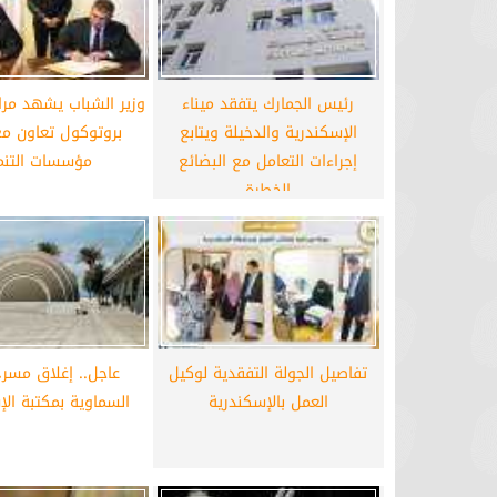
بن شرقي حلقة الوصل بين عموتة ولاعبي
الأهلي.. تفاصيل
برشلونة يقترب من
رئيس الجمارك يتفقد ميناء
وزير الشباب يشهد مر
الإسكندرية والدخيلة ويتابع
بروتوكول تعاون م
إجراءات التعامل مع البضائع
مؤسسات التنم
الخطرة
تفاصيل الجولة التفقدية لوكيل
عاجل.. إغلاق مسرح
العمل بالإسكندرية
السماوية بمكتبة الإ