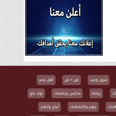
شرق وغرب
فن × فن
أهل مصر
ت
رياضة
مدارس وجامعات
توك شو
ابات
علوم واكتشافات
أبراج وأحلام