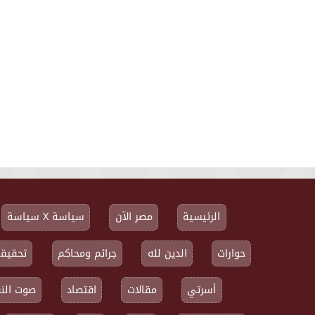
الرئيسية
مصر الآن
سياسة X سياسة
حوارات
الدين لله
جرائم ومحاكم
تحقيقا
أسرتي
مقالات
اقتصاد
صوت النق