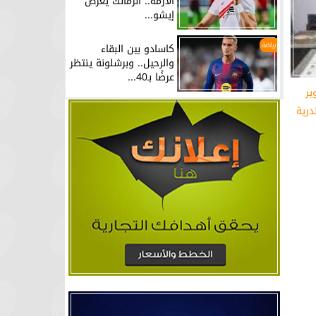
الأزمة.. الزمالك يعرض
إيشو...
رياضة
كاسادو بين البقاء
والرحيل.. وبرشلونة ينتظر
عرضًا بـ40...
ير
درية