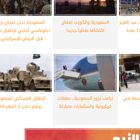
أهلي لمواجهة برشلونة
الزمالك ينهي أزمة خوان بيزيرا.. والل
خوان جامبر
يقترب من العودة إلى القاهرة
عبد العزيز
السعودية والكويت تعلنان
السعودية تدين تعرض و
بجدة يحظر دخول 12 مادة
اكتشافا نفطيا جديدا
دبلوماسي أجنبي لإطلاق نا
قبل الجيش الإسرائيلي..
ضخمة في
ترامب يزور السعودية.. صفقات
الإنفاق العسكري للسعود
تريليونية واستثمارات متبادلة
يرتفع خلال 3 أشهر 4%