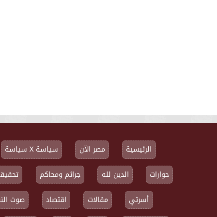
الرئيسية
مصر الآن
سياسة X سياسة
حوارات
الدين لله
جرائم ومحاكم
تحقيقا
أسرتي
مقالات
اقتصاد
صوت النق