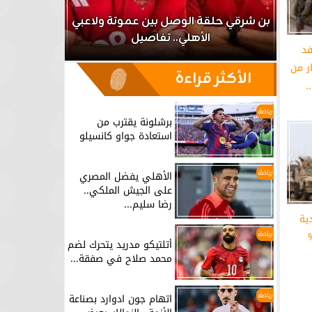
اعب
بن شرقي حلقة الوصل بين عموتة ولاعبي
الأهلي.. تفاصيل
برشلونة يق
فد
ر من
الأكثر قراءة
.
رياضة
برشلونة يقترب من
استعادة جواو كانسيلو
رياضة
الأهلي يفضل المصري
على الجيش الملكي..
رضا سليم...
ية
رياضة
أتلتيكو مدريد يتحرك لضم
محمد صلاح في صفقة...
رياضة
اتهام جون ادوارد بصناعة