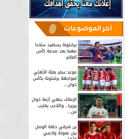
آخر الموضوعات
برشلونة يستعيد سلاحا
مهما بعد صدمة كأس
العالم
موعد سفر بعثة الأهلي
لمواجهة برشلونة بكأس
خوان...
الزمالك ينهي أزمة خوان
بيزيرا.. واللاعب يقترب
من...
بن شرقي حلقة الوصل
بين عموتة ولاعبي