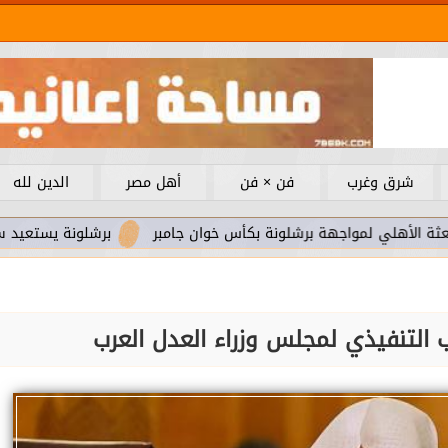
شرق وغرب
فن × فن
أهل مصر
الدين لله
مواجهة برشلونة بكأس خوان جامبر
برشلونة يستعيد سلاحا مهما 
ب التنفيذي لمجلس وزراء العدل العرب