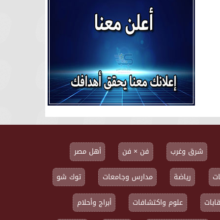
شرق وغرب
فن × فن
أهل مصر
ت
رياضة
مدارس وجامعات
توك شو
ابات
علوم واكتشافات
أبراج وأحلام