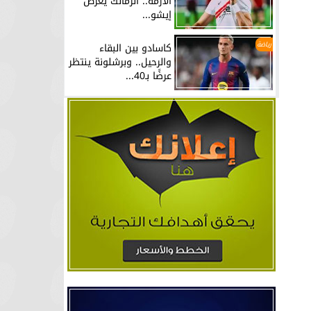
الأزمة.. الزمالك يعرض
إيشو...
رياضة
كاسادو بين البقاء
والرحيل.. وبرشلونة ينتظر
عرضًا بـ40...