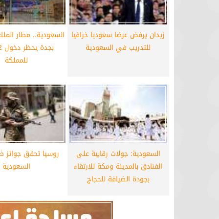
برشلونة يستعيد سلاحا مهما بعد صدمة
موعد سفر بعثة ال
كأس العالم
بكأس 
زيدان يرفض عرضا سعوديا خرافيا
السعودية.. مطار الملك 
للتدريب في السعودية
للمملكة
السعودية: جولات رقابية على
روسيا تحقق جوائز 
الفنادق بالمدينة ومكة للارتقاء
السعودية
بجودة الضيافة للحجاج