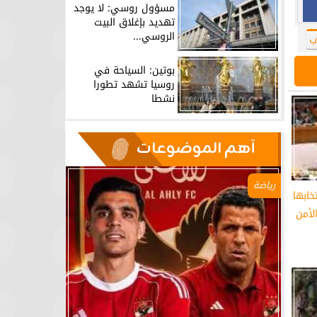
مسؤول روسي: لا يوجد
تهديد بإغلاق البيت
الروسي...
ب
بوتين: السياحة في
روسيا تشهد تطورا
نشطا
آهم الموضوعات
رياضة
خابها
لأمن