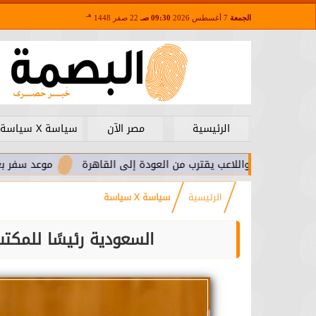
هـ
الجمعة
7 أغسطس 2026
09:30 صـ
22 صفر 1448
الرئيسية
مصر الآن
سياسة X سياسة
ا.. واللاعب يقترب من العودة إلى القاهرة
موعد سفر بعثة الأهلي ل
الرئيسية
سياسة X سياسة
السعودية رئيسًا للمكت