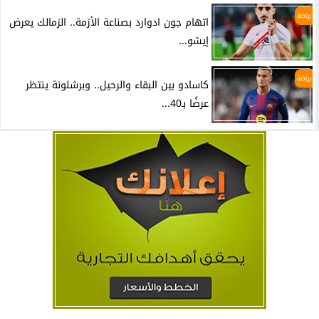
رياضة
اتهام جون ادوارد بصناعة الأزمة.. الزمالك يعرض
إيشو...
رياضة
كاسادو بين البقاء والرحيل.. وبرشلونة ينتظر
عرضًا بـ40...