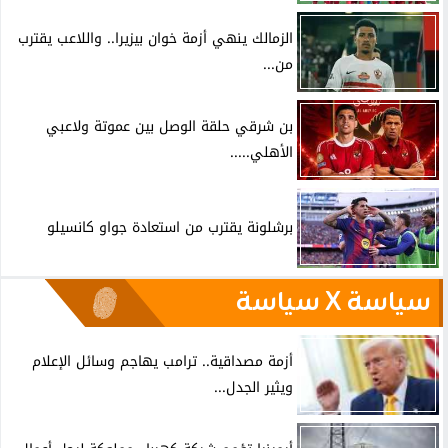
الزمالك ينهي أزمة خوان بيزيرا.. واللاعب يقترب
من...
بن شرقي حلقة الوصل بين عموتة ولاعبي
الأهلي.....
برشلونة يقترب من استعادة جواو كانسيلو
سياسة X سياسة
أزمة مصداقية.. ترامب يهاجم وسائل الإعلام
ويثير الجدل...