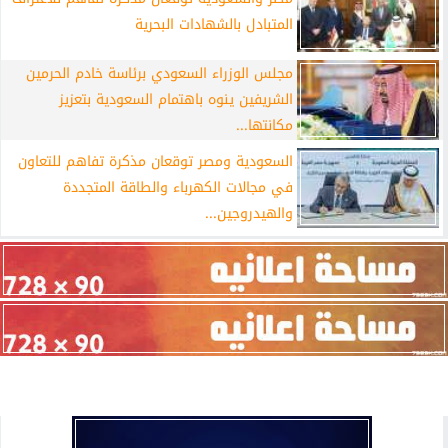
المتبادل بالشهادات البحرية
مجلس الوزراء السعودي برئاسة خادم الحرمين
الشريفين ينوه باهتمام السعودية بتعزيز
مكانتها...
السعودية ومصر توقعان مذكرة تفاهم للتعاون
في مجالات الكهرباء والطاقة المتجددة
والهيدروجين...