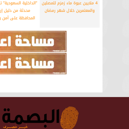
4 ملايين عبوة ماء زمزم للمصلين
”الداخلية السعودية” 
والمعتمرين خلال شهر رمضان
محدثة من دليل إر
المحافظة على أمن و