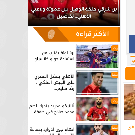
اعب
بن شرقي حلقة الوصل بين عموتة ولاعبي
الأهلي.. تفاصيل
برشلونة يق
الأكثر قراءة
رياضة
برشلونة يقترب من
استعادة جواو كانسيلو
ب
رياضة
الأهلي يفضل المصري
على الجيش الملكي..
رضا سليم...
رياضة
أتلتيكو مدريد يتحرك لضم
محمد صلاح في صفقة...
 في
رياضة
اتهام جون ادوارد بصناعة