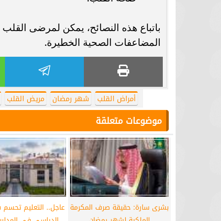
برشلونة يستعيد سلاحا مهما بعد صدمة
موعد سفر بعثة ال
باتباع هذه النصائح، يمكن لمرضى القل
كأس العالم
بكأس 
المضاعفات الصحية الخطيرة.
أمراض القلب
شهر رمضان
مريض القلب
موضوعات متعلقة
بشرى سارة: حقيقة صرف المكرمة
عاجل.. التعليم تحسم 
الملكية لشهر رمضان
الدراسي في المدا