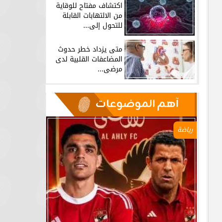
اكتشاف مفتاح للوقاية
من الالتهابات القابلة
للتحول إلى...
متى يزداد خطر حدوث
المضاعفات القلبية لدى
مرضى...
آهم الموضوعات
رياضة