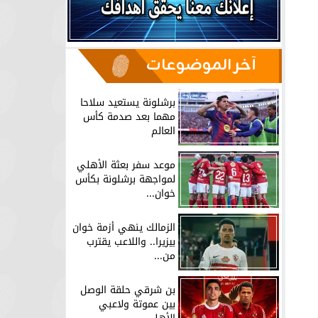
آخر الموضوعات
برشلونة يستعيد سلاحا
مهما بعد صدمة كأس
العالم
موعد سفر بعثة الأهلي
لمواجهة برشلونة بكأس
خوان...
الزمالك ينهي أزمة خوان
بيزيرا.. واللاعب يقترب
من...
بن شرقي حلقة الوصل
بين عموتة ولاعبي