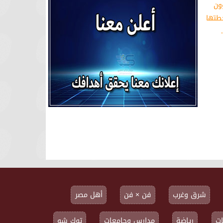
ون
طتها
شرق وغرب
فن × فن
أهل مصر
ت
رياضة
مدارس وجامعات
توك شو