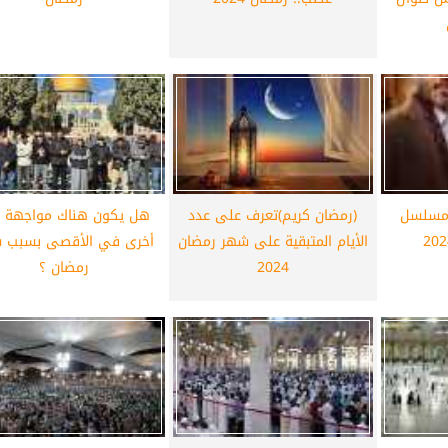
 مسلسل
(رمضان كريم)تعرف على عدد
هل يكون هناك مواجهة م
الأيام المتبقية على شهر رمضان
أخرى في الأقصى بسبب 
2024
رمضان ؟