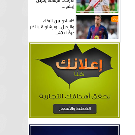
الأزمة.. الزمالك يعرض
إيشو...
رياضة
كاسادو بين البقاء
والرحيل.. وبرشلونة ينتظر
عرضًا بـ40...