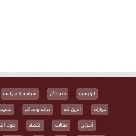
الرئيسية
مصر الآن
سياسة X سياسة
حوارات
الدين لله
جرائم ومحاكم
تحقيقا
أسرتي
مقالات
اقتصاد
صوت النق