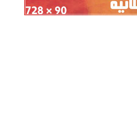
أهلي لمواجهة برشلونة
الزمالك ينهي أزمة خوان بيزيرا.. والل
خوان جامبر
يقترب من العودة إلى القاهرة