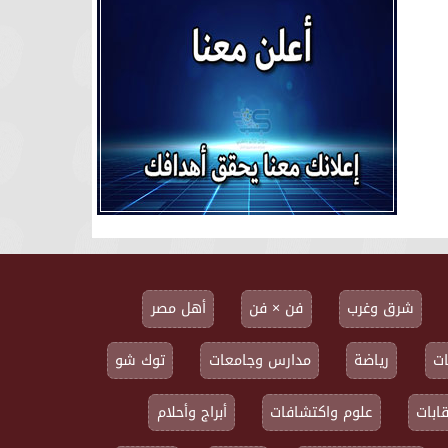
شرق وغرب
فن × فن
أهل مصر
ت
رياضة
مدارس وجامعات
توك شو
ابات
علوم واكتشافات
أبراج وأحلام