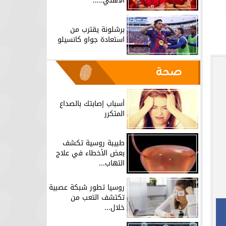
الأهلي.....
برشلونة يقترب من
استعادة جواو كانسيلو
صحة
أسباب إصابتك بالصداع
المتكرر
طبيبة روسية تكشف
بعض الأخطاء في علاج
التهاب...
روسيا تطور شبكة عصبية
تكتشف التعب من
خلال...