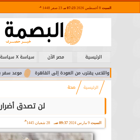
هـ
السبت
8 أغسطس 2026
07:23 مـ
23 صفر 1448
الرئيسية
مصر الآن
سياسة X سياسة
را.. واللاعب يقترب من العودة إلى القاهرة
موعد سفر بعثة الأهلي 
الرئيسية
صحة
لن تصدق أضرار 
هـ
السبت
9 مارس 2024
09:37 صـ
28 شعبان 1445