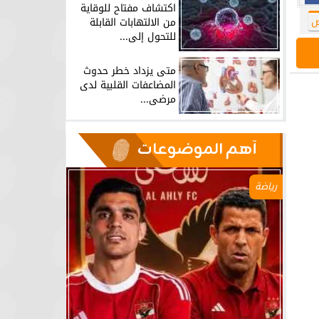
اكتشاف مفتاح للوقاية
ض
من الالتهابات القابلة
للتحول إلى...
متى يزداد خطر حدوث
المضاعفات القلبية لدى
مرضى...
آهم الموضوعات
رياضة