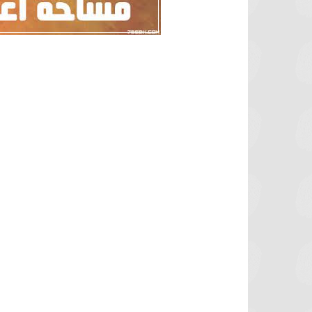
برشلونة يستعيد سلاحا مهما بعد صدمة
موعد سفر بعثة ال
كأس العالم
بكأس 