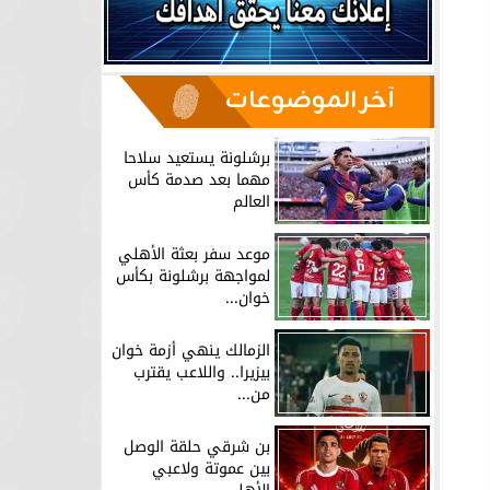
آخر الموضوعات
برشلونة يستعيد سلاحا
مهما بعد صدمة كأس
العالم
موعد سفر بعثة الأهلي
لمواجهة برشلونة بكأس
خوان...
الزمالك ينهي أزمة خوان
بيزيرا.. واللاعب يقترب
من...
بن شرقي حلقة الوصل
بين عموتة ولاعبي