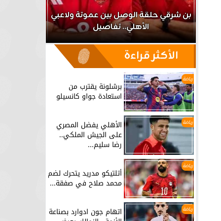
اعب
بن شرقي حلقة الوصل بين عموتة ولاعبي
الأهلي.. تفاصيل
برشلونة يق
الأكثر قراءة
رياضة
برشلونة يقترب من
استعادة جواو كانسيلو
رياضة
الأهلي يفضل المصري
على الجيش الملكي..
رضا سليم...
رياضة
أتلتيكو مدريد يتحرك لضم
محمد صلاح في صفقة...
رياضة
اتهام جون ادوارد بصناعة