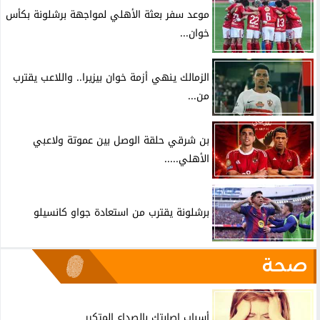
موعد سفر بعثة الأهلي لمواجهة برشلونة بكأس
خوان...
الزمالك ينهي أزمة خوان بيزيرا.. واللاعب يقترب
من...
بن شرقي حلقة الوصل بين عموتة ولاعبي
الأهلي.....
برشلونة يقترب من استعادة جواو كانسيلو
صحة
أسباب إصابتك بالصداع المتكرر