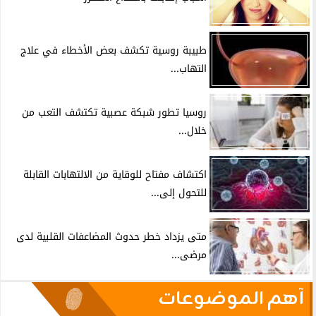
طبيبة روسية تكشف بعض الأخطاء في علاج
التهاب...
روسيا تطور شبكة عصبية تكتشف التعب من
خلال...
اكتشاف مفتاح للوقاية من الالتهابات القابلة
للتحول إلى...
متى يزداد خطر حدوث المضاعفات القلبية لدى
مرضى...
آهم الموضوعات