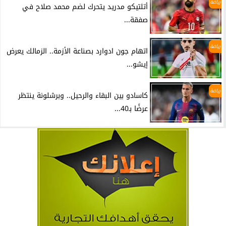
رياضة
أتلتيكو مدريد يتحرك لضم محمد صلاح في
صفقة...
رياضة
اتهام جون ادوارد بصناعة الأزمة.. الزمالك يعرض
إيشو...
رياضة
كاسادو بين البقاء والرحيل.. وبرشلونة ينتظر
عرضًا بـ40...