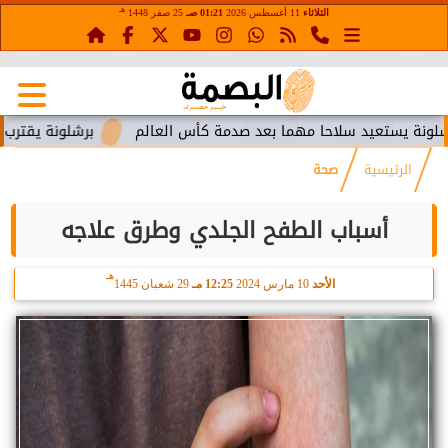
هـ
الثلاثاء
11 أغسطس 2026
01:21 صـ
25 صفر 1448
ستعيد سلاحا مهما بعد صدمة كأس العالم
برشلونة يقترب من استع
الرئيسية
صحة
أسباب الطفح الجلدي وطرق علاجه
هـ
الأحد
10 مارس 2024
12:25 مـ
29 شعبان 1445