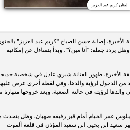
الفنان كريم عبد العزيز
خيرة، إصابة حسن الصباح "كريم عبد العزيز" بالجنون
وظل يردد جملة: "أنا مين؟"، وبدأ يتساءل عن إمكانية
الأخيرة، ظهور الفنانة شيري عادل في شخصية خديجة
 من الدخول لرؤية والدها، وفي لقطة أخرى عرض عليها
ى والدها لرؤيته في حالته الصعبة، وبعد خروجها منهارة م
من مسلسل الحشاشين الحلقة 30، جلوس عمر الخيام أمام قبر رفيقه صهبان، وظل يتحدث 
 سعيد ابن يحيى ابن سعيد المؤذن في قلعة آلموت