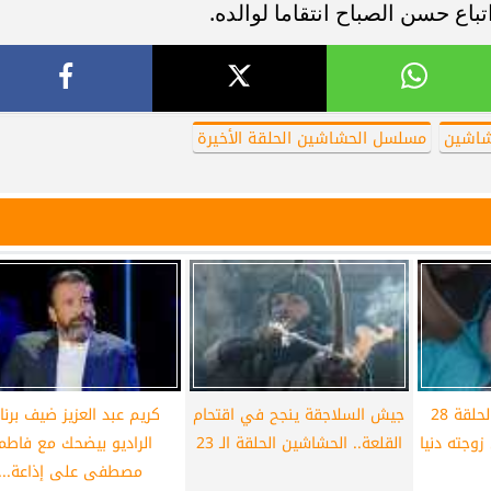
اع حسن الصباح انتقاما لوالده.
شاشين
مسلسل الحشاشين الحلقة الأخيرة
مسلسل الحشاشين الحلقة 28
جيش السلاجقة ينجح في اقتحام
كريم عبد العزيز ضيف برنا
زوجته دنيا
القلعة.. الحشاشين الحلقة الـ 23
الراديو بيضحك مع فاطم
مصطفى على إذاعة...