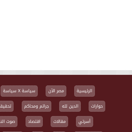
الرئيسية
مصر الآن
سياسة X سياسة
حوارات
الدين لله
جرائم ومحاكم
تحقيقا
أسرتي
مقالات
اقتصاد
صوت النق