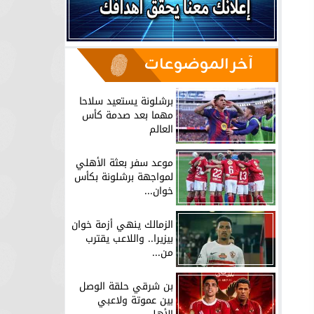
آخر الموضوعات
برشلونة يستعيد سلاحا
مهما بعد صدمة كأس
العالم
موعد سفر بعثة الأهلي
لمواجهة برشلونة بكأس
خوان...
الزمالك ينهي أزمة خوان
بيزيرا.. واللاعب يقترب
من...
بن شرقي حلقة الوصل
بين عموتة ولاعبي