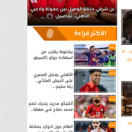
اعب
بن شرقي حلقة الوصل بين عموتة ولاعبي
الأهلي.. تفاصيل
برشلونة يق
الأكثر قراءة
رياضة
. ما
برشلونة يقترب من
استعادة جواو كانسيلو
ري
رياضة
الأهلي يفضل المصري
على الجيش الملكي..
رضا سليم...
رياضة
أتلتيكو مدريد يتحرك لضم
محمد صلاح في صفقة...
يم
رياضة
اتهام جون ادوارد بصناعة