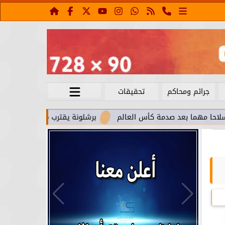
جرائم ومحاكم
تحقيقات
عد صدمة كأس العالم
برشلونة يقترب من استعادة جواو كانسيلو