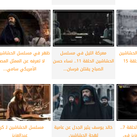
أهلي لمواجهة برشلونة
الزمالك ينهي أزمة خوان بيزيرا.. والل
خوان جامبر
يقترب من العودة إلى القاهرة
الحشاشين
معركة الليل في مسلسل
ظهر في مسلسل الحشاشين.
الحشاشين الحلقة 11.. نساء حسن
لا تعرفه عن الممثل المص
الصباح يقتلن فرسان...
الأمريكي سامي...
مسلسل الحشاشين الحلقة 7..
خالد يوسف يثير الجدل عن عامية
مسلسل الحشاشين لـ كر
زيز في
لهجة الحشاشين
عبدالعزيز