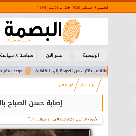
هـ
الخميس
6 أغسطس 2026
12:04 مـ
21 صفر 1448
الرئيسية
مصر الآن
سياسة X سياسة
.. واللاعب يقترب من العودة إلى القاهرة
موعد سفر بعثة الأهلي لم
الرئيسية
فن × فن
إصابة حسن الصباح بال
هـ
الأربعاء
10 أبريل 2024
05:18 مـ
1 شوال 1445