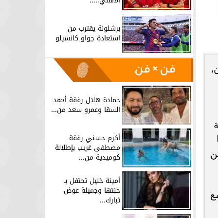
الأهلي.....
برشلونة يقترب من
استعادة جواو كانسيلو
فن × فن
،
حمادة هلال رفقة أحمد
السقا وعمرو سعد من...
أكرم حسني رفقة
مصطفى غريب بإطلالة
ن
كوميدية من...
أمينة خليل تحتفل بـ
حنتها وجميلة عوض
مع
تبارك...