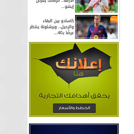
الأزمة.. الزمالك يعرض
إيشو...
رياضة
كاسادو بين البقاء
والرحيل.. وبرشلونة ينتظر
عرضًا بـ40...