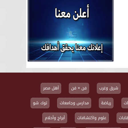
شرق وغرب
فن × فن
أهل مصر
ت
رياضة
مدارس وجامعات
توك شو
ابات
علوم واكتشافات
أبراج وأحلام