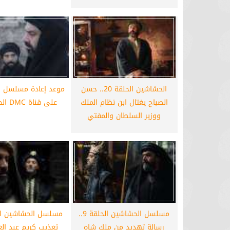
برشلونة يستعيد سلاحا مهما بعد صدمة
موعد سفر بعثة ال
كأس العالم
بكأس 
الحشاشين الحلقة 20.. حسن
موعد إعادة مسلسل 
الصباح يغتال ابن نظام الملك
على قناة DMC الحلقة 15
ووزير السلطان والمفتي
مسلسل الحشاشين الحلقة 9..
رسالة تهديد من ملك شاه
تعذيب كريم عبد الع