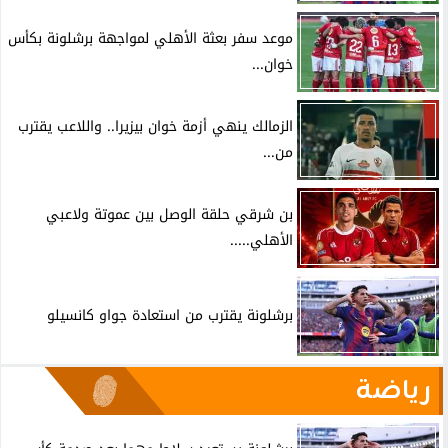
موعد سفر بعثة الأهلي لمواجهة برشلونة بكأس
خوان...
الزمالك ينهي أزمة خوان بيزيرا.. واللاعب يقترب
من...
بن شرقي حلقة الوصل بين عموتة ولاعبي
الأهلي.....
برشلونة يقترب من استعادة جواو كانسيلو
رياضة