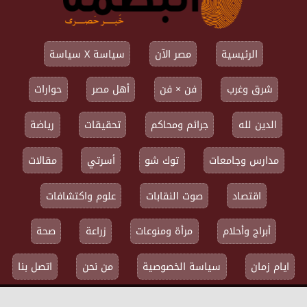
الرئيسية
مصر الآن
سياسة X سياسة
شرق وغرب
فن × فن
أهل مصر
حوارات
الدين لله
جرائم ومحاكم
تحقيقات
رياضة
مدارس وجامعات
توك شو
أسرتي
مقالات
اقتصاد
صوت النقابات
علوم واكتشافات
أبراج وأحلام
مرأة ومنوعات
زراعة
صحة
ايام زمان
سياسة الخصوصية
من نحن
اتصل بنا
جميع الحقوق محفوظة ©