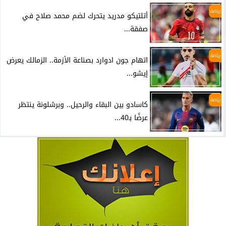
رياضة
أتلتيكو مدريد يتحرك لضم محمد صلاح في
صفقة...
رياضة
اتهام جون ادوارد بصناعة الأزمة.. الزمالك يعرض
إيشو...
رياضة
كاسادو بين البقاء والرحيل.. وبرشلونة ينتظر
عرضًا بـ40...