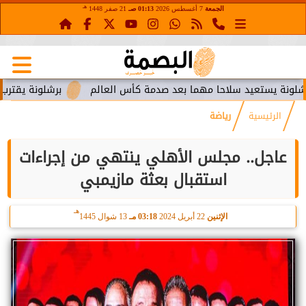
هـ
الجمعة
7 أغسطس 2026
01:13 صـ
21 صفر 1448
تعيد سلاحا مهما بعد صدمة كأس العالم
برشلونة يقترب من استعا
الرئيسية
رياضة
عاجل.. مجلس الأهلي ينتهي من إجراءات
استقبال بعثة مازيمبي
هـ
الإثنين
22 أبريل 2024
03:18 مـ
13 شوال 1445