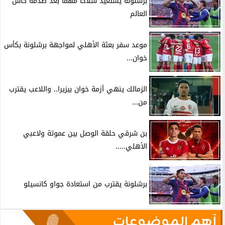
برشلونة يستعيد سلاحا مهما بعد صدمة كأس
العالم
موعد سفر بعثة الأهلي لمواجهة برشلونة بكأس
خوان...
الزمالك ينهي أزمة خوان بيزيرا.. واللاعب يقترب
من...
بن شرقي حلقة الوصل بين عموتة ولاعبي
الأهلي.....
برشلونة يقترب من استعادة جواو كانسيلو
آهم الموضوعات