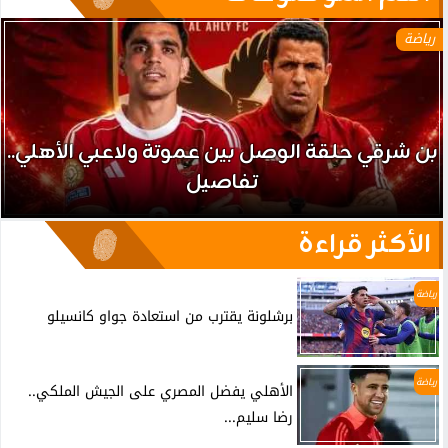
رياضة
بن شرقي حلقة الوصل بين عموتة ولاعبي الأهلي..
تفاصيل
الأكثر قراءة
رياضة
برشلونة يقترب من استعادة جواو كانسيلو
رياضة
الأهلي يفضل المصري على الجيش الملكي..
رضا سليم...