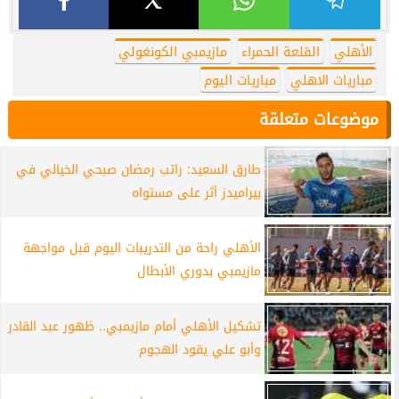
الأهلي
القلعة الحمراء
مازيمبي الكونغولي
مباريات الاهلي
مباريات اليوم
موضوعات متعلقة
طارق السعيد: راتب رمضان صبحي الخيالي في
بيراميدز أثر على مستواه
الأهلي راحة من التدريبات اليوم قبل مواجهة
مازيمبي بدوري الأبطال
تشكيل الأهلي أمام مازيمبي.. ظهور عبد القادر
وأبو علي يقود الهجوم