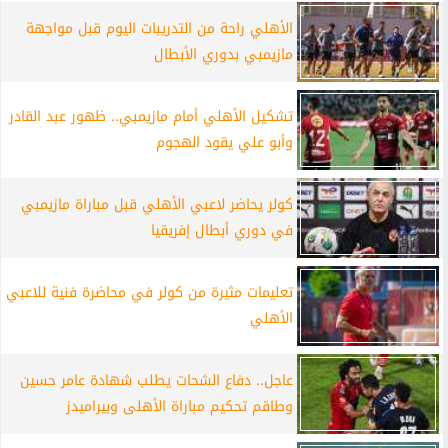
الأهلي راحة من التدريبات اليوم قبل مواجهة
مازيمبي بدوري الأبطال
تشكيل الأهلي أمام مازيمبي.. ظهور عبد القادر
وأبو علي يقود الهجوم
كولر يحاضر لاعبي الأهلي قبل مباراة مازيمبي
في دوري أبطال إفريقيا
تعليمات مثيرة من كولر في محاضرة فنية للاعبي
الأهلي
عاجل.. دفاع الشحات يطلب شهادة عامر حسين
وطاقم تحكيم مباراة الأهلى وبيراميدز