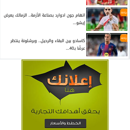
رياضة
اتهام جون ادوارد بصناعة الأزمة.. الزمالك يعرض
إيشو...
رياضة
كاسادو بين البقاء والرحيل.. وبرشلونة ينتظر
عرضًا بـ40...