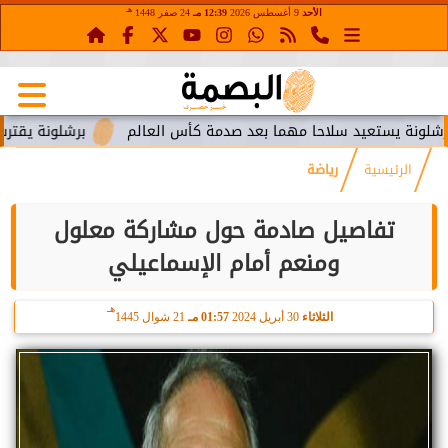
هـ
الأحد
9 أغسطس 2026
12:39 مـ
24 صفر 1448
ستعيد سلاحا مهما بعد صدمة كأس العالم
برشلونة يقترب من استع
الرئيسية
رياضة
تفاصيل صادمة حول مشاركة معلول
ومنعم أمام الإسماعيلي
هـ
الثلاثاء
30 أبريل 2024
01:57 مـ
21 شوال 1445