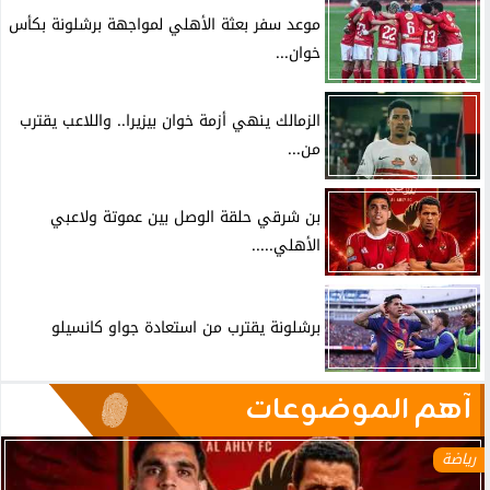
موعد سفر بعثة الأهلي لمواجهة برشلونة بكأس
خوان...
الزمالك ينهي أزمة خوان بيزيرا.. واللاعب يقترب
من...
بن شرقي حلقة الوصل بين عموتة ولاعبي
الأهلي.....
برشلونة يقترب من استعادة جواو كانسيلو
آهم الموضوعات
رياضة