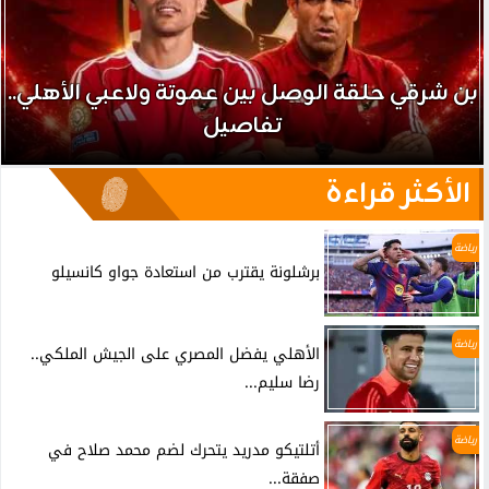
بن شرقي حلقة الوصل بين عموتة ولاعبي الأهلي..
تفاصيل
الأكثر قراءة
رياضة
برشلونة يقترب من استعادة جواو كانسيلو
رياضة
الأهلي يفضل المصري على الجيش الملكي..
رضا سليم...
رياضة
أتلتيكو مدريد يتحرك لضم محمد صلاح في
صفقة...