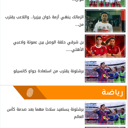
الزمالك ينهي أزمة خوان بيزيرا.. واللاعب يقترب
من...
بن شرقي حلقة الوصل بين عموتة ولاعبي
الأهلي.....
برشلونة يقترب من استعادة جواو كانسيلو
رياضة
برشلونة يستعيد سلاحا مهما بعد صدمة كأس
العالم