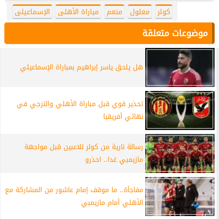
كولر
معلول
منعم
مباراة الأهلى
الإسماعيلى
موضوعات متعلقة
هل يلحق ياسر إبراهيم بمباراة الإسماعيلي
تحذير قوي قبل مباراة الأهلي والترجي في
نهائي أفريقيا
رسالة نارية من كولر للاعبين قبل مواجهة
مازيمبي غدا.. احذرو
مفاجأة.. ما موقف إمام عاشور من المشاركة مع
الأهلي أمام مازيمبي