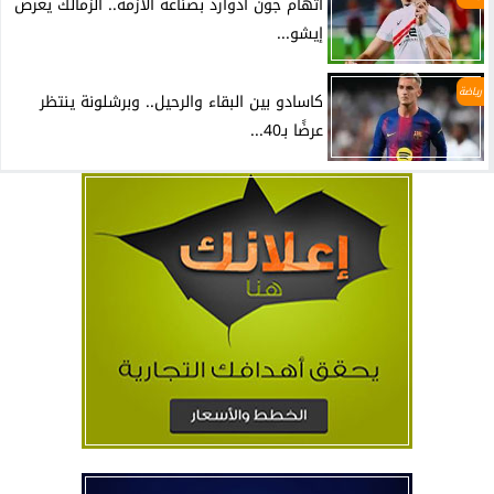
اتهام جون ادوارد بصناعة الأزمة.. الزمالك يعرض
إيشو...
رياضة
كاسادو بين البقاء والرحيل.. وبرشلونة ينتظر
عرضًا بـ40...