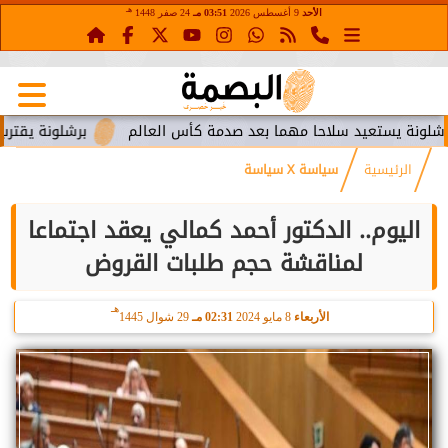
هـ
الأحد
9 أغسطس 2026
03:51 مـ
24 صفر 1448
يستعيد سلاحا مهما بعد صدمة كأس العالم
برشلونة يقترب من است
الرئيسية
سياسة X سياسة
اليوم.. الدكتور أحمد كمالي يعقد اجتماعا
لمناقشة حجم طلبات القروض
هـ
الأربعاء
8 مايو 2024
02:31 مـ
29 شوال 1445