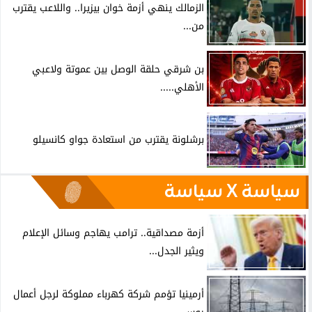
الزمالك ينهي أزمة خوان بيزيرا.. واللاعب يقترب
من...
بن شرقي حلقة الوصل بين عموتة ولاعبي
الأهلي.....
برشلونة يقترب من استعادة جواو كانسيلو
سياسة X سياسة
أزمة مصداقية.. ترامب يهاجم وسائل الإعلام
ويثير الجدل...
أرمينيا تؤمم شركة كهرباء مملوكة لرجل أعمال