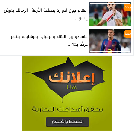
رياضة
اتهام جون ادوارد بصناعة الأزمة.. الزمالك يعرض
إيشو...
رياضة
كاسادو بين البقاء والرحيل.. وبرشلونة ينتظر
عرضًا بـ40...