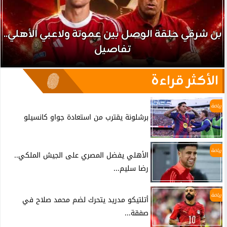
بن شرقي حلقة الوصل بين عموتة ولاعبي الأهلي..
تفاصيل
الأكثر قراءة
رياضة
برشلونة يقترب من استعادة جواو كانسيلو
رياضة
الأهلي يفضل المصري على الجيش الملكي..
رضا سليم...
رياضة
أتلتيكو مدريد يتحرك لضم محمد صلاح في
صفقة...