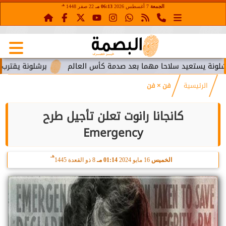
هـ
الجمعة
7 أغسطس 2026
06:13 مـ
22 صفر 1448
ستعيد سلاحا مهما بعد صدمة كأس العالم
برشلونة يقترب من استع
الرئيسية
فن × فن
كانجانا رانوت تعلن تأجيل طرح
Emergency
هـ
الخميس
16 مايو 2024
01:14 مـ
8 ذو القعدة 1445