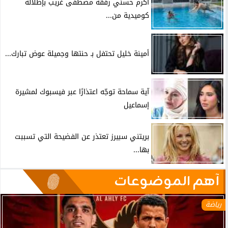
أكرم حسني رفقة مصطفى غريب بإطلالة
كوميدية من...
أمينة خليل تحتفل بـ حنتها وجميلة عوض تبارك...
آية سماحة توجّه اعتذارًا عبر فيسبوك لمشيرة
إسماعيل
بريتني سبيرز تعتذر عن الفضيحة التي تسببت
بها...
آهم الموضوعات
رياضة