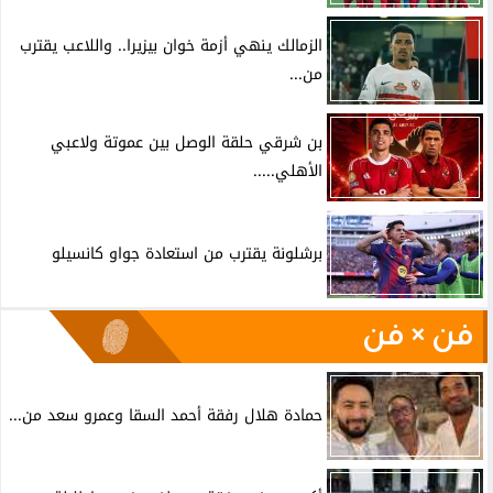
الزمالك ينهي أزمة خوان بيزيرا.. واللاعب يقترب
من...
بن شرقي حلقة الوصل بين عموتة ولاعبي
الأهلي.....
برشلونة يقترب من استعادة جواو كانسيلو
فن × فن
حمادة هلال رفقة أحمد السقا وعمرو سعد من...