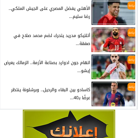
رياضة
الأهلي يفضل المصري على الجيش الملكي..
رضا سليم...
رياضة
أتلتيكو مدريد يتحرك لضم محمد صلاح في
صفقة...
رياضة
اتهام جون ادوارد بصناعة الأزمة.. الزمالك يعرض
إيشو...
رياضة
كاسادو بين البقاء والرحيل.. وبرشلونة ينتظر
عرضًا بـ40...