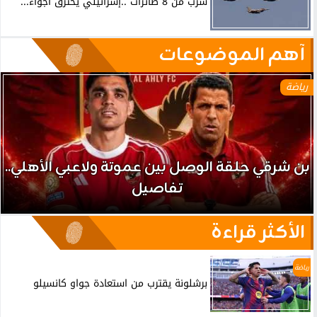
سرب من 8 طائرات ..إسرائيلي يخترق أجواء...
آهم الموضوعات
رياضة
بن شرقي حلقة الوصل بين عموتة ولاعبي الأهلي..
تفاصيل
الأكثر قراءة
رياضة
برشلونة يقترب من استعادة جواو كانسيلو