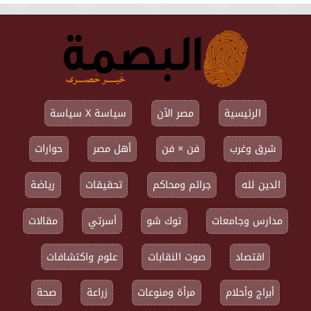
الرئيسية
مصر الآن
سياسة X سياسة
شرق وغرب
فن × فن
أهل مصر
حوارات
الدين لله
جرائم ومحاكم
تحقيقات
رياضة
مدارس وجامعات
توك شو
أسرتي
مقالات
اقتصاد
صوت النقابات
علوم واكتشافات
أبراج وأحلام
مرأة ومنوعات
زراعة
صحة