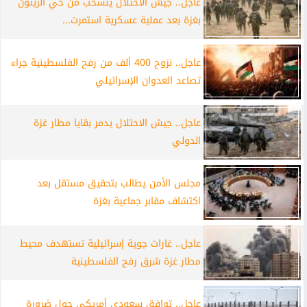
عاجل.. جيش الاحتلال ينسحب من حي الزيتون
بغزة بعد عملية عسكرية استمرت...
عاجل.. نزوح 400 ألف من رفح الفلسطينية جراء
تصاعد العدوان الإسرائيلي
عاجل.. جيش الاحتلال يدمر بقايا مطار غزة
الدولي
مجلس الأمن يطالب بتحقيق مستقل بعد
اكتشاف مقابر جماعية بغزة
عاجل.. غارات جوية إسرائيلية تستهدف محيط
مطار غزة شرق رفح الفلسطينية
عاجل.. توافق سعودي أمريكي حول ضرورة