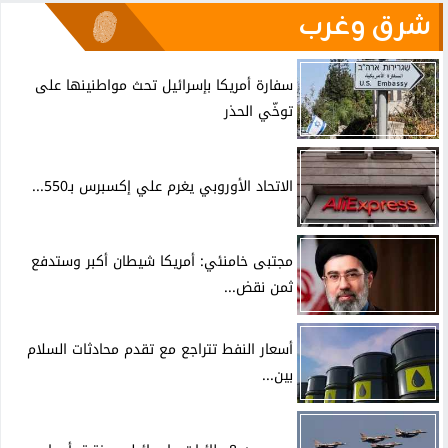
شرق وغرب
سفارة أمريكا بإسرائيل تحث مواطنينها على
توخّي الحذر
الاتحاد الأوروبي يغرم علي إكسبرس بـ550...
مجتبى خامنئي: أمريكا شيطان أكبر وستدفع
ثمن نقض...
أسعار النفط تتراجع مع تقدم محادثات السلام
بين...