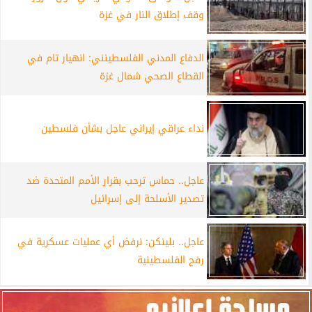
وقف إطلاق النار في غزة
الدفاع المدني الفلسطينني: انهيار تام في
القطاع الصحي شمال غزة
نداء عراقي إيراني عاجل بشأن فلسطين
عاجل.. حماس ترحب بقرار الأمم المتحدة ضد
تصدير الأسلحة إلى إسرائيل
عاجل.. بلينكن: نرفض أي عمليات عسكرية في
رفح الفلسطينية