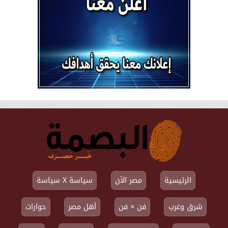
الرئيسية
مصر الآن
سياسة X سياسة
شرق وغرب
فن × فن
أهل مصر
حوارات