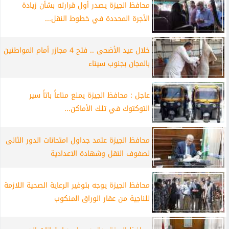
محافظ الجيزة يصدر أول قرارته بشأن زيادة
الأجرة المحددة في خطوط النقل...
خلال عيد الأضحى .. فتح 4 مجازر أمام المواطنين
بالمجان بجنوب سيناء
عاجل : محافظ الجيزة يمنع مناعاً باتاً سير
التوكتوك في تلك الأماكن...
محافظ الجيزة عتمد جداول امتحانات الدور الثانى
لصفوف النقل وشهادة الاعدادية
محافظ الجيزة يوجه بتوفير الرعاية الصحية اللازمة
للناجية من عقار الوراق المنكوب