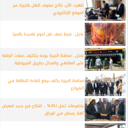
ظهرت الآن، نتائج صفوف النقل بالجيزة عبر
الموقع الإلكتروني
عاجل.. ضبط نصف طن لحوم فاسدة بالمنيا
عاجل.. محافظ الجيزة يوجه بتكثيف حملات الرقابة
على المقاهي والمحال بطريق المريوطية
محافظ الجيزة يكلف برفع كفاءة النظافة في
الشوارع
بتخفيضات تصل لـ30% .. افتتاح فرع جديد لمعرض
أهلا رمضان في الوراق