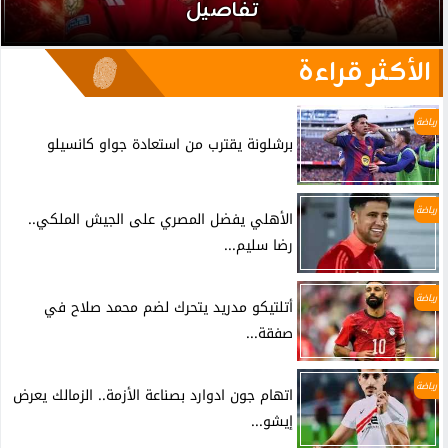
تفاصيل
الأكثر قراءة
رياضة
برشلونة يقترب من استعادة جواو كانسيلو
رياضة
الأهلي يفضل المصري على الجيش الملكي..
رضا سليم...
رياضة
أتلتيكو مدريد يتحرك لضم محمد صلاح في
صفقة...
رياضة
اتهام جون ادوارد بصناعة الأزمة.. الزمالك يعرض
إيشو...