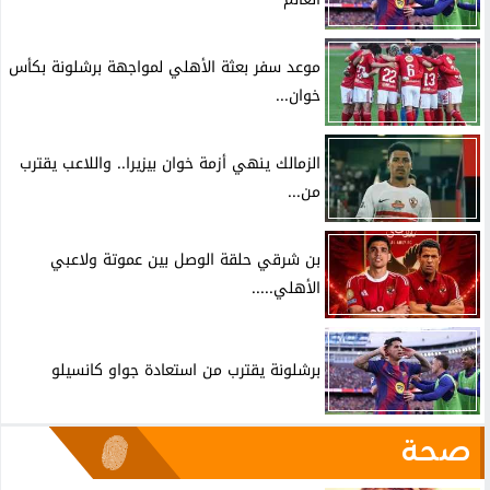
موعد سفر بعثة الأهلي لمواجهة برشلونة بكأس
خوان...
الزمالك ينهي أزمة خوان بيزيرا.. واللاعب يقترب
من...
بن شرقي حلقة الوصل بين عموتة ولاعبي
الأهلي.....
برشلونة يقترب من استعادة جواو كانسيلو
صحة