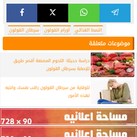
النمط الغذائي
أورام القولون
سرطان القولون
موضوعات متعلقة
دراسة حديثة: اللحوم المصنعة أقصر طريق
للإصابة بسرطان القولون
للوقاية من سرطان القولون راقب نفسك وانتبه
لهذه الأمور