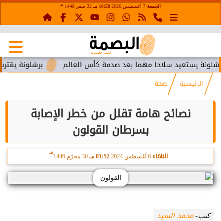
هـ
الجمعة
7 أغسطس 2026
10:58 مـ
22 صفر 1448
 يستعيد سلاحا مهما بعد صدمة كأس العالم
برشلونة يقترب من اس
الرئيسية
صحة
نصائح هامة تقلل من خطر الإصابة
بسرطان القولون
هـ
الثلاثاء
6 أغسطس 2024
01:52 مـ
30 محرّم 1446
القولون
محمد السيد
كتب-