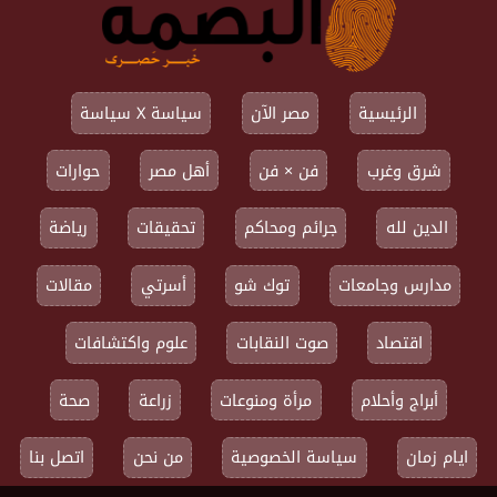
الرئيسية
مصر الآن
سياسة X سياسة
شرق وغرب
فن × فن
أهل مصر
حوارات
الدين لله
جرائم ومحاكم
تحقيقات
رياضة
مدارس وجامعات
توك شو
أسرتي
مقالات
اقتصاد
صوت النقابات
علوم واكتشافات
أبراج وأحلام
مرأة ومنوعات
زراعة
صحة
ايام زمان
سياسة الخصوصية
من نحن
اتصل بنا