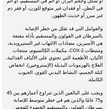
أو شكل وحجم البراز، أو ألم في المستقيم، أو ألم
في البطن، أو فقدان غير متوقع للوزن، أو فقر دم
غير مبرر أو حديث الظهور.
والعوامل التي قد تقلل من خطر الإصابة
بالسرطان في القولون والمستقيم بأدلة مقنعة
هي الأسبرين، مضادات الالتهاب غير الستيرويدية،
ومثبطات COX-2، مكملات الكالسيوم، منتجات
الألبان، الأطعمة التي تحتوي على الألياف الغذائية،
العلاج بالهرمونات البديلة (الإستروجين)، انخفاض
كتلة الجسم، النشاط البدني القوي، الحبوب
الكاملة.
ويجب على البالغين الذين تتراوح أعمارهم بين 45
و75 عامًا والذين هم في خطر متوسط للإصابة
بسرطان القولون والمستقيم الخضوع للفحص