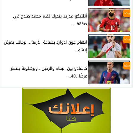
رياضة
أتلتيكو مدريد يتحرك لضم محمد صلاح في
صفقة...
رياضة
اتهام جون ادوارد بصناعة الأزمة.. الزمالك يعرض
إيشو...
رياضة
كاسادو بين البقاء والرحيل.. وبرشلونة ينتظر
عرضًا بـ40...