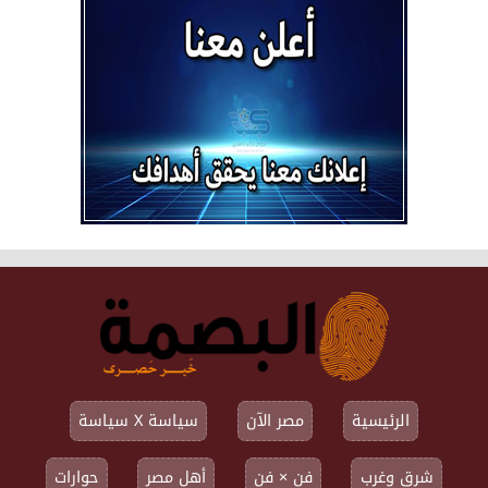
الرئيسية
مصر الآن
سياسة X سياسة
شرق وغرب
فن × فن
أهل مصر
حوارات