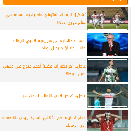
تشكيل الزمالك المتوقع أمام بلدية المحلة في
ختام دوري NILE
أحمد عبدالحليم: جوميز يُقيم لاعبي الزمالك
حاليا.. ولا أؤيد رحيل أوباما
عاجل.. آخر تطورات قضية أحمد فتوح في دهس
أمين شرطة
عاجل.. تعرض لاعب الزمالك لحادث سير
مفاجأة نارية نجم الأهلي السابق يرحب بالانضمام
إلى الزمالك