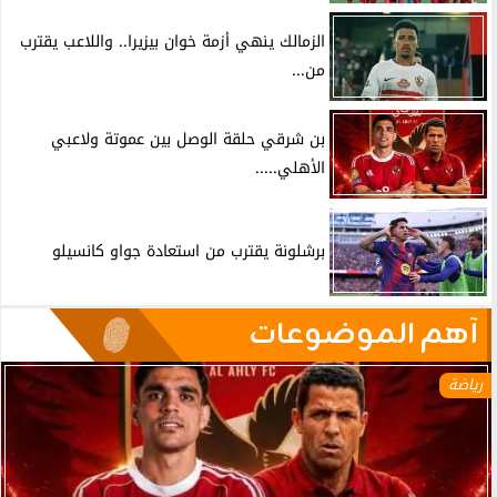
الزمالك ينهي أزمة خوان بيزيرا.. واللاعب يقترب
من...
بن شرقي حلقة الوصل بين عموتة ولاعبي
الأهلي.....
برشلونة يقترب من استعادة جواو كانسيلو
آهم الموضوعات
رياضة