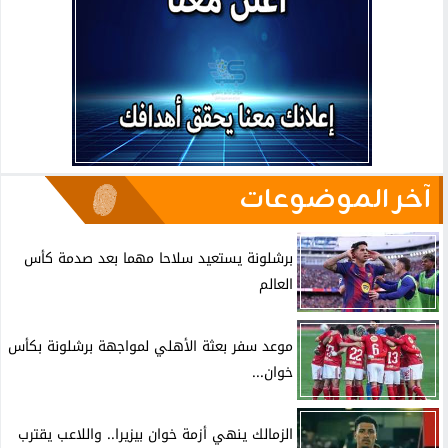
آخر الموضوعات
برشلونة يستعيد سلاحا مهما بعد صدمة كأس
العالم
موعد سفر بعثة الأهلي لمواجهة برشلونة بكأس
خوان...
الزمالك ينهي أزمة خوان بيزيرا.. واللاعب يقترب