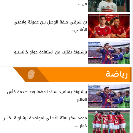
من...
بن شرقي حلقة الوصل بين عموتة ولاعبي
الأهلي.....
برشلونة يقترب من استعادة جواو كانسيلو
رياضة
برشلونة يستعيد سلاحا مهما بعد صدمة كأس
العالم
موعد سفر بعثة الأهلي لمواجهة برشلونة بكأس
خوان...