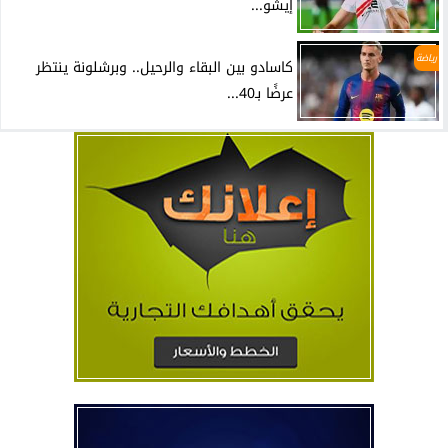
إيشو...
رياضة
كاسادو بين البقاء والرحيل.. وبرشلونة ينتظر
عرضًا بـ40...