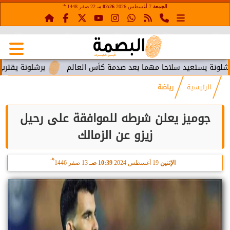
هـ
الجمعة
7 أغسطس 2026
02:26 مـ
22 صفر 1448
ستعيد سلاحا مهما بعد صدمة كأس العالم
برشلونة يقترب من استع
الرئيسية
رياضة
جوميز يعلن شرطه للموافقة على رحيل
زيزو عن الزمالك
هـ
الإثنين
19 أغسطس 2024
10:39 صـ
13 صفر 1446