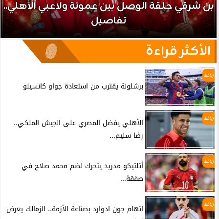
بن شرقي حلقة الوصل بين عموتة ولاعبي الأهلي..
تفاصيل
الأكثر قراءة
رياضة
برشلونة يقترب من استعادة جواو كانسيلو
رياضة
الأهلي يفضل المصري على الجيش الملكي..
رضا سليم...
رياضة
أتلتيكو مدريد يتحرك لضم محمد صلاح في
صفقة...
رياضة
اتهام جون ادوارد بصناعة الأزمة.. الزمالك يعرض