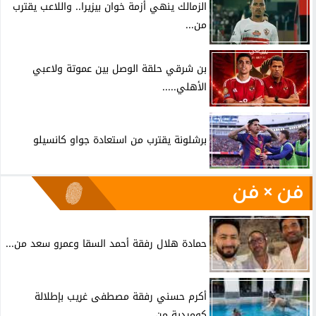
الزمالك ينهي أزمة خوان بيزيرا.. واللاعب يقترب
من...
بن شرقي حلقة الوصل بين عموتة ولاعبي
الأهلي.....
برشلونة يقترب من استعادة جواو كانسيلو
فن × فن
حمادة هلال رفقة أحمد السقا وعمرو سعد من...
أكرم حسني رفقة مصطفى غريب بإطلالة
كوميدية من...