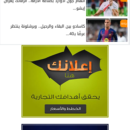
اتهام جون ادوارد بصناعة الأزمة.. الزمالك يعرض
إيشو...
رياضة
كاسادو بين البقاء والرحيل.. وبرشلونة ينتظر
عرضًا بـ40...