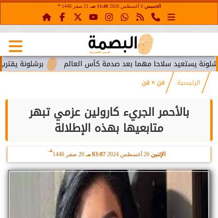
هـ
الخميس
6 أغسطس 2026
11:40 صـ
21 صفر 1448
ة يستعيد سلاحا مهما بعد صدمة كأس العالم
برشلونة يقترب من ا
الرئيسية
فن × فن
بالأحمر الجريء كارولين عزمي تبهر
متابعيها بهذه الإطلالة
هـ
الإثنين
26 أغسطس 2024
03:07 مـ
20 صفر 1446