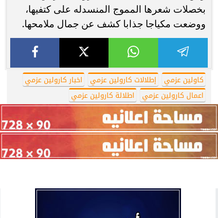
بخصلات شعرها المموج المنسدله على كتفيها،
ووضعت مكياجا جذابا كشف عن جمال ملامحها.
كاولين عزمي
إطلالات كارولين عزمي
اخبار كارولين عزمي
اعمال كارولين عزمي
اطلالة كارولين عزمي