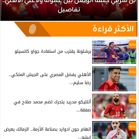
بن شرقي حلقة الوصل بين عموتة ولاعبي الأهلي..
تفاصيل
الأكثر قراءة
رياضة
برشلونة يقترب من استعادة جواو كانسيلو
رياضة
الأهلي يفضل المصري على الجيش الملكي..
رضا سليم...
رياضة
أتلتيكو مدريد يتحرك لضم محمد صلاح في
صفقة...
رياضة
اتهام جون ادوارد بصناعة الأزمة.. الزمالك يعرض
إيشو...