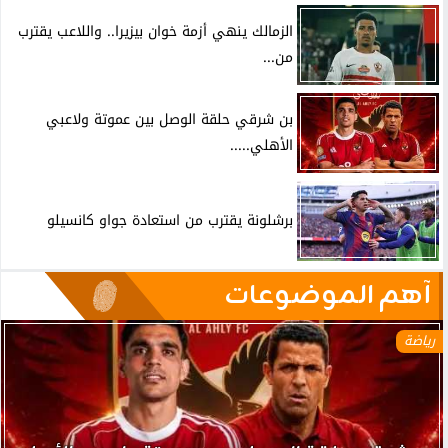
الزمالك ينهي أزمة خوان بيزيرا.. واللاعب يقترب
من...
بن شرقي حلقة الوصل بين عموتة ولاعبي
الأهلي.....
برشلونة يقترب من استعادة جواو كانسيلو
آهم الموضوعات
رياضة