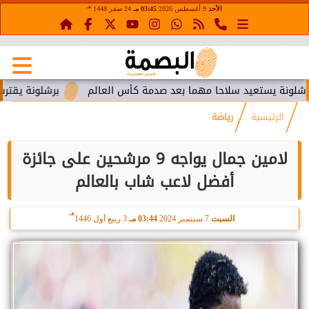
هـ
الأحد
9 أغسطس 2026
03:45 مـ
24 صفر 1448
ستعيد سلاحا مهما بعد صدمة كأس العالم
برشلونة يقترب من استع
الرئيسية
رياضة
لامين جمال يواجه 9 مرشحين على جائزة
أفضل لاعب شاب بالعالم
هـ
السبت
7 سبتمبر 2024
03:44 مـ
3 ربيع أول 1446