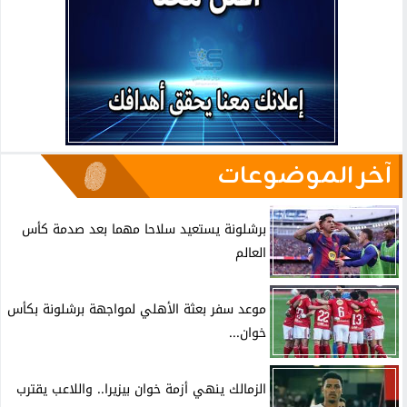
آخر الموضوعات
برشلونة يستعيد سلاحا مهما بعد صدمة كأس
العالم
موعد سفر بعثة الأهلي لمواجهة برشلونة بكأس
خوان...
الزمالك ينهي أزمة خوان بيزيرا.. واللاعب يقترب