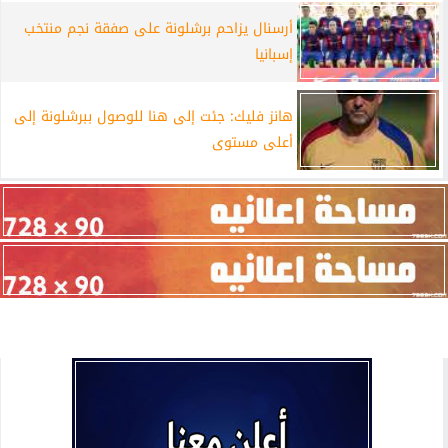
أرسنال يزاحم برشلونة على صفقة نجم منتخب
إسبانيا
هانز فليك: جئت إلى هنا للوصول ببرشلونة إلى
أعلى مستوى