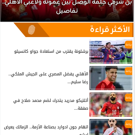
بن شرقي حلقة الوصل بين عموتة ولاعبي الأهلي..
تفاصيل
الأكثر قراءة
رياضة
برشلونة يقترب من استعادة جواو كانسيلو
رياضة
الأهلي يفضل المصري على الجيش الملكي..
رضا سليم...
رياضة
أتلتيكو مدريد يتحرك لضم محمد صلاح في
صفقة...
رياضة
اتهام جون ادوارد بصناعة الأزمة.. الزمالك يعرض
إيشو...