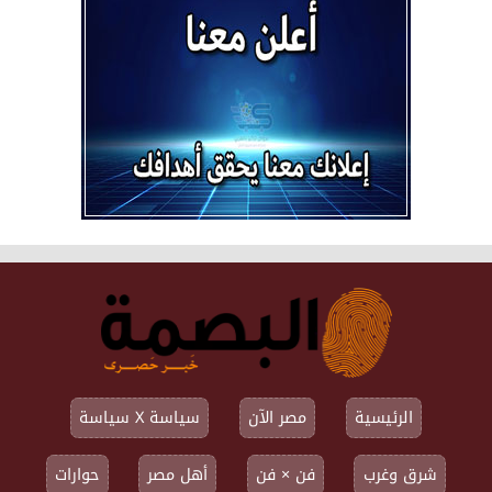
الرئيسية
مصر الآن
سياسة X سياسة
شرق وغرب
فن × فن
أهل مصر
حوارات