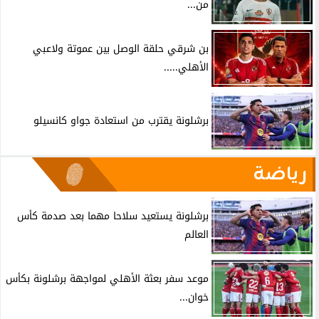
من...
بن شرقي حلقة الوصل بين عموتة ولاعبي
الأهلي.....
برشلونة يقترب من استعادة جواو كانسيلو
رياضة
برشلونة يستعيد سلاحا مهما بعد صدمة كأس
العالم
موعد سفر بعثة الأهلي لمواجهة برشلونة بكأس
خوان...