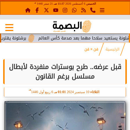
هـ
الخميس
6 أغسطس 2026
11:37 صـ
21 صفر 1448
تعيد سلاحا مهما بعد صدمة كأس العالم
برشلونة يقترب من استعا
الرئيسية
فن × فن
قبل عرضه.. طرح بوسترات منفردة لأبطال
مسلسل برغم القانون
هـ
الثلاثاء
10 سبتمبر 2024
01:01 مـ
6 ربيع أول 1446