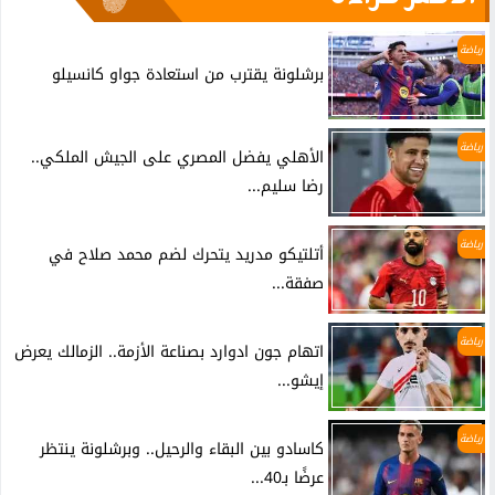
رياضة
برشلونة يقترب من استعادة جواو كانسيلو
رياضة
الأهلي يفضل المصري على الجيش الملكي..
رضا سليم...
رياضة
أتلتيكو مدريد يتحرك لضم محمد صلاح في
صفقة...
رياضة
اتهام جون ادوارد بصناعة الأزمة.. الزمالك يعرض
إيشو...
رياضة
كاسادو بين البقاء والرحيل.. وبرشلونة ينتظر
عرضًا بـ40...