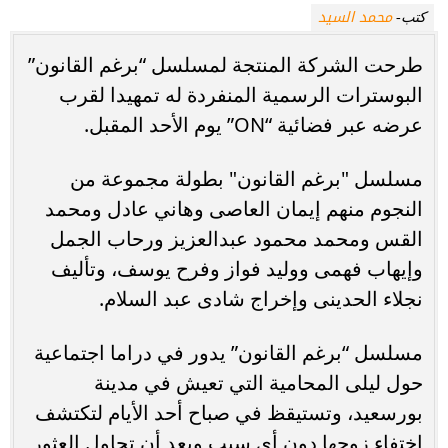
محمد السيد
كتب-
طرحت الشركة المنتجة لمسلسل “برغم القانون”
البوسترات الرسمية المنفردة له تمهيدا لقرب
عرضه عبر فضائية “ON” يوم الأحد المقبل.
مسلسل "برغم القانون" بطولة مجموعة من
النجوم منهم إيمان العاصى وهاني عادل ومحمد
القس ومحمد محمود عبدالعزيز ورحاب الجمل
وإيهاب فهمى ووليد فواز وفرح يوسف، وتأليف
نجلاء الحدينى وإخراج شادى عبد السلام.
مسلسل “برغم القانون” يدور في دراما اجتماعية
حول ليلى المحامية التي تعيش في مدينة
بورسعيد، وتستيقظ في صباح أحد الأيام لتكتشف
اختفاء زوجها دون أي سبب وبعد أن تحاول العثور