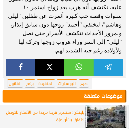
عليه، تكتشف أنه هرب بعد زواج استمر ١٠
سنوات وقصة حب كبيرة أثمرت عن طفلين "ليلى
وهاشم"، ليختفي "أحمد" زوجها دون سابق إنذار،
وبمرور الأحداث تتكشف الأسرار حتى تصل
"ليلى" إلى السر وراء هروب زوجها وتركه لها
ولأولاده رغم حبه الشديد لهم.
طرح
البوسترات
المنفردة
برغم
القانون
موضوعات متعلقة
بلينكن: سنطرح قريبا مزيدا من الأفكار للتوصل
لاتفاق بشأن غزة