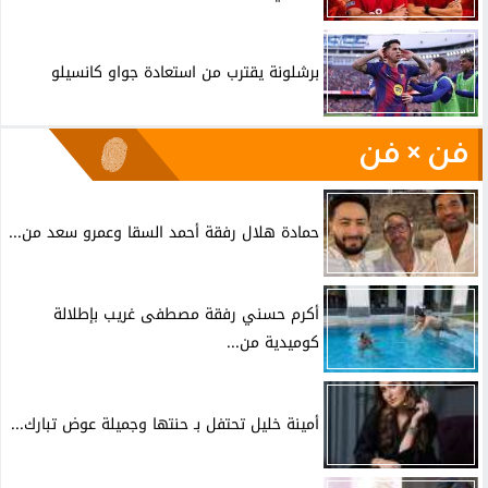
برشلونة يقترب من استعادة جواو كانسيلو
فن × فن
حمادة هلال رفقة أحمد السقا وعمرو سعد من...
أكرم حسني رفقة مصطفى غريب بإطلالة
كوميدية من...
أمينة خليل تحتفل بـ حنتها وجميلة عوض تبارك...