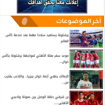
آخر الموضوعات
برشلونة يستعيد سلاحا مهما بعد صدمة كأس
العالم
موعد سفر بعثة الأهلي لمواجهة برشلونة بكأس
خوان...
الزمالك ينهي أزمة خوان بيزيرا.. واللاعب يقترب
من...
بن شرقي حلقة الوصل بين عموتة ولاعبي
الأهلي.....