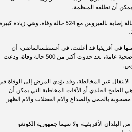
مكن أن تطلقه المنظمة.
وشهد هذا العام بالفعل أكثر من 14000 حالة إصابة بالفيروس مع 524 حالة وفاة، وهي زيادة كبيرة
منها في أفريقيا قد أعلنت، في أغسطسالماضي، أن
تفشي جدري القردة يشكل حالة طوارئ صحية عامة، بعد حدوث أكثر من 500 حالة وفاة، ودعت
وس.
لانتقال عبر المخالطة، وقد يؤدي المرض إلى الوفاة في
ي الطفح الجلدي أو الآفات المخاطية التي يمكن أن
لى 4 أسابيع وتكون مصحوبة بالحمى والصداع وآلام العضلات وآلام الظهر
 البلدان الأفريقية، ولا سيما جمهورية الكونغو