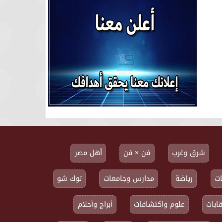
شرق وغرب
فن × فن
أهل مصر
ت
رياضة
مدارس وجامعات
توك شو
ابات
علوم واكتشافات
أبراج وأحلام