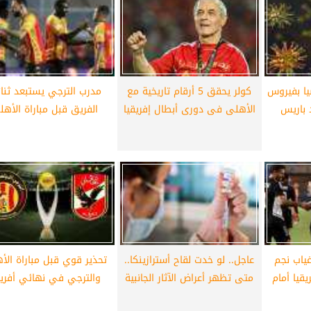
 من 40 رياضيا بفيروس
كولر يحقق 5 أرقام تاريخية مع
مدرب الترجي يستبعد ثنا
 باريس
الأهلى فى دورى أبطال إفريقيا
الفريق قبل مباراة الأهل
غياب نجم
عاجل.. لو خدت لقاح أسترازينكا..
تحذير قوي قبل مباراة الأ
قيا أمام
متى تظهر أعراض الآثار الجانبية
والترجي في نهائي أفريق