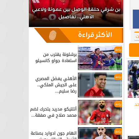
اعب
بن شرقي حلقة الوصل بين عموتة ولاعبي
الأهلي.. تفاصيل
برشلونة يق
الأكثر قراءة
ت
رياضة
برشلونة يقترب من
استعادة جواو كانسيلو
رياضة
الأهلي يفضل المصري
على الجيش الملكي..
رضا سليم...
حد
رياضة
أتلتيكو مدريد يتحرك لضم
محمد صلاح في صفقة...
رياضة
اتهام جون ادوارد بصناعة