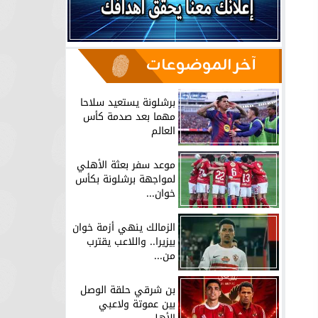
آخر الموضوعات
برشلونة يستعيد سلاحا
مهما بعد صدمة كأس
العالم
موعد سفر بعثة الأهلي
لمواجهة برشلونة بكأس
خوان...
الزمالك ينهي أزمة خوان
بيزيرا.. واللاعب يقترب
من...
بن شرقي حلقة الوصل
بين عموتة ولاعبي