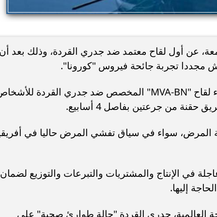
معة، عن أول لقاح معتمد ضد جدري القردة، وذلك بعد أن
 مجددا تجربة جائحة فيروس "كورونا".
وذكرت المنظمة في بيان أنه يمكن إعطاء لقاح "MVA-BN" المخصص ضد جدري القردة للأشخ
المرض، سواء في سياق تفشي المرض حاليا في أفريقي
عاجلة في الإنتاج والمشتريات والتبرعات والتوزيع لضمان
حاجة إليها.
 العالمية، جدري القردة "حالة طوارئ صحية" على