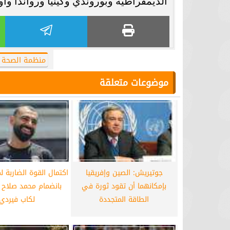
الديمقراطية وبوروندي وكينيا ورواندا وأوغ
برشلونة يستعيد سلاحا مهما بعد صدمة
موعد سفر بعثة ال
كأس العالم
بكأس 
منظمة الصحة ا
موضوعات متعلقة
جوتيريش: الصين وإفريقيا
اكتمال القوة الضاربة 
بإمكانهما أن تقود ثورة في
بانضمام محمد صلاح ا
الطاقة المتجددة
لكاب فيردي