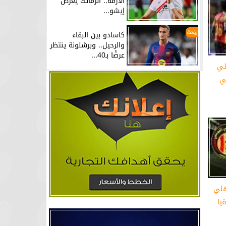
الأزمة.. الزمالك يعرض
إيشو...
رياضة
كاسادو بين البقاء
والرحيل.. وبرشلونة ينتظر
عرضًا بـ40...
ئي
ي
هلي
يا