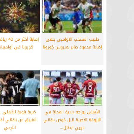
طبيب المنتخب الأولمبى ينفى
إصابة أكثر
إصابة محمود صابر بفيروس كورونا
كورونا في أولمبياد
الأهلى يواجه بلدية المحلة في
ضربة قوية للأهلي..
البروفة الأخيرة قبل خوض نهائي
الفريق عن نهائي أفري
دوري ابطال...
الترجي