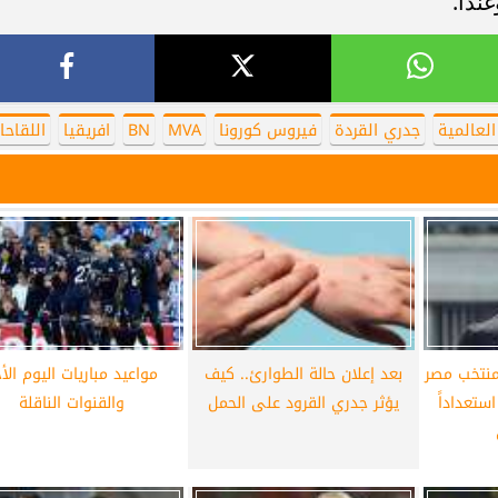
ندا.
أهلي لمواجهة برشلونة
الزمالك ينهي أزمة خوان بيزيرا.. والل
خوان جامبر
يقترب من العودة إلى القاهرة
لعالمية
جدري القردة
فيروس كورونا
MVA
BN
افريقيا
اللقاحا
لمنتخب مصر
بعد إعلان حالة الطوارئ.. كيف
مواعيد مباريات اليوم الأ
ستعداداً
يؤثر جدري القرود على الحمل
والقنوات الناقلة