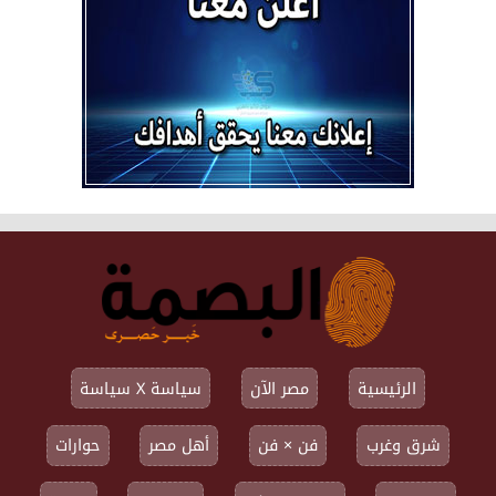
الرئيسية
مصر الآن
سياسة X سياسة
شرق وغرب
فن × فن
أهل مصر
حوارات