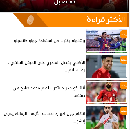
تفاصيل
الأكثر قراءة
رياضة
برشلونة يقترب من استعادة جواو كانسيلو
رياضة
الأهلي يفضل المصري على الجيش الملكي..
رضا سليم...
رياضة
أتلتيكو مدريد يتحرك لضم محمد صلاح في
صفقة...
رياضة
اتهام جون ادوارد بصناعة الأزمة.. الزمالك يعرض
إيشو...