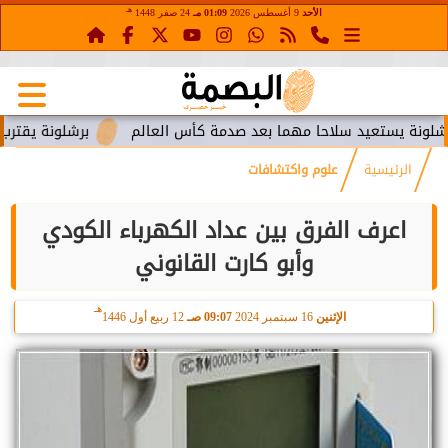
هـ
الأحد
9 أغسطس 2026
01:09 مـ
24 صفر 1448
تعيد سلاحا مهما بعد صدمة كأس العالم
برشلونة يقترب من استعا
الرئيسية
علوم واكتشافات
اعرف الفرق بين عداد الكهرباء الكودي
وأبو كارت القانوني
هـ
الإثنين
16 سبتمبر 2024
09:07 صـ
12 ربيع أول 1446