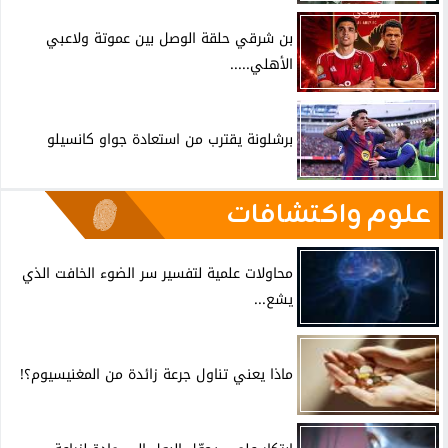
بن شرقي حلقة الوصل بين عموتة ولاعبي
الأهلي.....
برشلونة يقترب من استعادة جواو كانسيلو
علوم واكتشافات
محاولات علمية لتفسير سر الضوء الخافت الذي
يشع...
ماذا يعني تناول جرعة زائدة من المغنيسيوم؟!