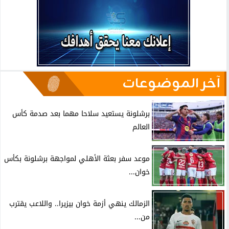
آخر الموضوعات
برشلونة يستعيد سلاحا مهما بعد صدمة كأس
العالم
موعد سفر بعثة الأهلي لمواجهة برشلونة بكأس
خوان...
الزمالك ينهي أزمة خوان بيزيرا.. واللاعب يقترب
من...