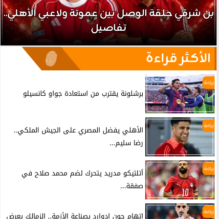
بن شرقي حلقة الوصل بين عموتة ولاعبي الأهلي..
تفاصيل
الأكثر قراءة
رياضة
برشلونة يقترب من استعادة جواو كانسيلو
رياضة
الأهلي يفضل المصري على الجيش الملكي..
رضا سليم...
رياضة
أتلتيكو مدريد يتحرك لضم محمد صلاح في
صفقة...
رياضة
اتهام جون ادوارد بصناعة الأزمة.. الزمالك يعرض