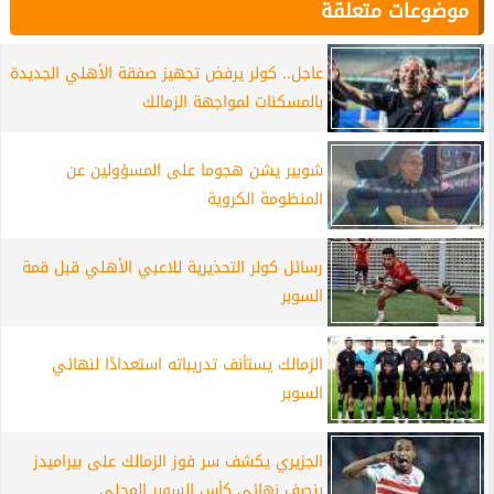
موضوعات متعلقة
عاجل.. كولر يرفض تجهيز صفقة الأهلي الجديدة
بالمسكنات لمواجهة الزمالك
شوبير يشن هجوما على المسؤولين عن
المنظومة الكروية
رسائل كولر التحذيرية للاعبي الأهلي قبل قمة
السوبر
الزمالك يستأنف تدريباته استعدادًا لنهائي
السوبر
الجزيري يكشف سر فوز الزمالك على بيراميدز
بنصف نهائي كأس السوبر المحلي