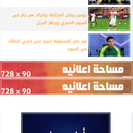
جوميز يرفض المجازفة بإشراك عمر جابر فى
السوبر المصري ويجهز البديل
عمر جابر..المسئوليه كبيره على لاعبي الزمالك
فى السوبر