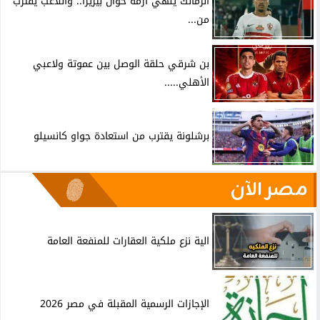
الزمالك ينهي أزمة خوان بيزيرا.. واللاعب يقترب
من...
بن شرقي حلقة الوصل بين عموتة ولاعبي
الأهلي.....
برشلونة يقترب من استعادة جواو كانسيلو
مصر الآن
الية نزع ملكية العقارات للمنفعة العامة
الإجازات الرسمية المقبلة في مصر 2026