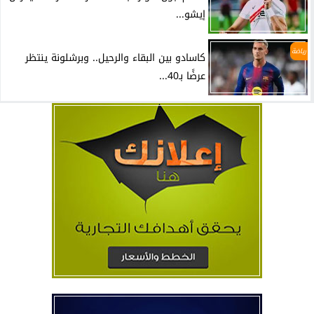
إيشو...
رياضة
كاسادو بين البقاء والرحيل.. وبرشلونة ينتظر
عرضًا بـ40...