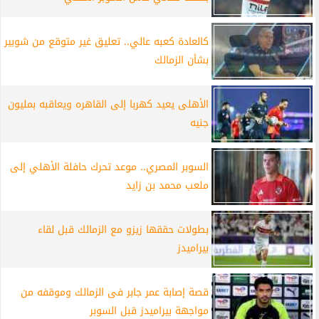
كالعادة كعبه عالي.. تعليق غير متوقع من شوبير
بشأن الزمالك
الأهلى يعيد كهربا إلى القاهره ويعاقبه بمليون
جنيه
السوبر المصري.. موعد تحرك حافلة الأهلي إلى
ملعب محمد بن زايد
بطولات حققها زيزو مع الزمالك قبل لقاء
بيراميدز
قصة إصابة عمر جابر فى الزمالك وموقفه من
مواجهة بيراميدز قبل السوبر