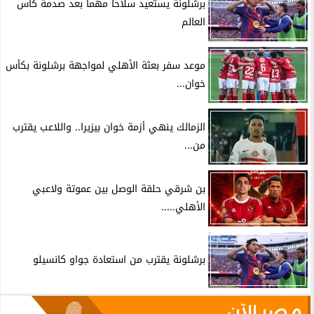
برشلونة يستعيد سلاحا مهما بعد صدمة كأس
العالم
موعد سفر بعثة الأهلي لمواجهة برشلونة بكأس
خوان...
الزمالك ينهي أزمة خوان بيزيرا.. واللاعب يقترب
من...
بن شرقي حلقة الوصل بين عموتة ولاعبي
الأهلي.....
برشلونة يقترب من استعادة جواو كانسيلو
مصر الآن