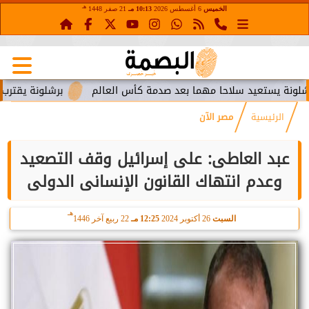
هـ
الخميس
6 أغسطس 2026
10:13 مـ
21 صفر 1448
تعيد سلاحا مهما بعد صدمة كأس العالم
برشلونة يقترب من استعا
الرئيسية
مصر الآن
عبد العاطى: على إسرائيل وقف التصعيد
وعدم انتهاك القانون الإنسانى الدولى
هـ
السبت
26 أكتوبر 2024
12:25 مـ
22 ربيع آخر 1446