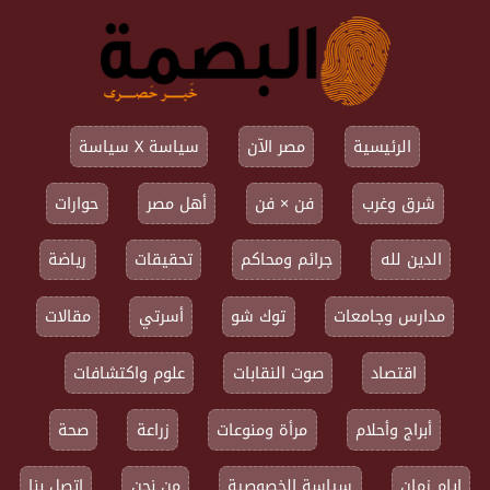
الرئيسية
مصر الآن
سياسة X سياسة
شرق وغرب
فن × فن
أهل مصر
حوارات
الدين لله
جرائم ومحاكم
تحقيقات
رياضة
مدارس وجامعات
توك شو
أسرتي
مقالات
اقتصاد
صوت النقابات
علوم واكتشافات
أبراج وأحلام
مرأة ومنوعات
زراعة
صحة
ايام زمان
سياسة الخصوصية
من نحن
اتصل بنا