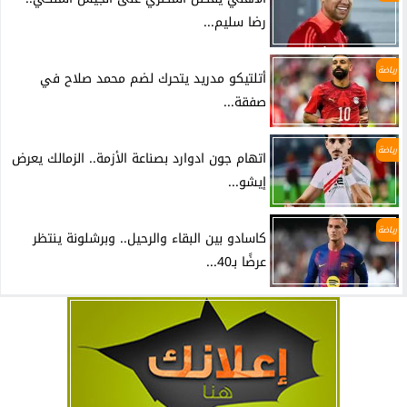
رضا سليم...
رياضة
أتلتيكو مدريد يتحرك لضم محمد صلاح في
صفقة...
رياضة
اتهام جون ادوارد بصناعة الأزمة.. الزمالك يعرض
إيشو...
رياضة
كاسادو بين البقاء والرحيل.. وبرشلونة ينتظر
عرضًا بـ40...