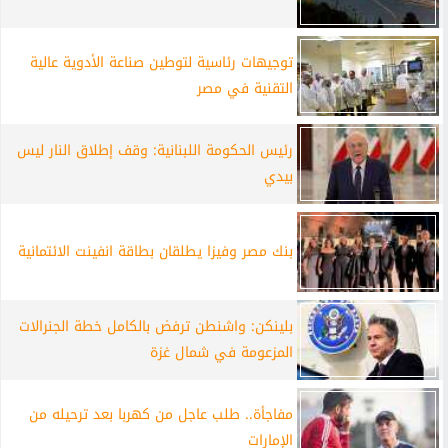
توجيهات رئاسية لتوطين صناعة الأدوية عالية
التقنية في مصر
رئيس الحكومة اللبنانية: وقف إطلاق النار ليس
بيدي
بنك مصر وفيزا يطلقان بطاقة انفينت الائتمانية
بلينكن: واشنطن ترفض بالكامل خطة الجنرالات
المزعومة في شمال غزة
مفاجأة.. طلب عاجل من كهربا بعد ترحيله من
الإمارات