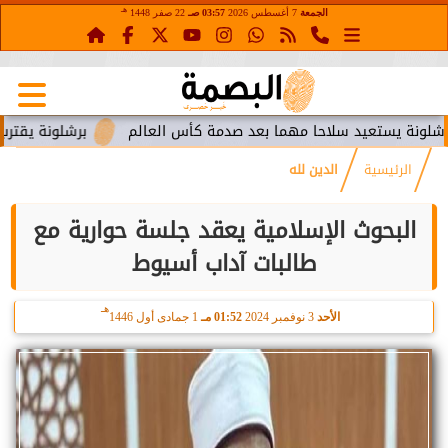
هـ
الجمعة
7 أغسطس 2026
03:57 صـ
22 صفر 1448
ستعيد سلاحا مهما بعد صدمة كأس العالم
برشلونة يقترب من استع
الرئيسية
الدين لله
البحوث الإسلامية يعقد جلسة حوارية مع
طالبات آداب أسيوط
هـ
الأحد
3 نوفمبر 2024
01:52 مـ
1 جمادى أول 1446