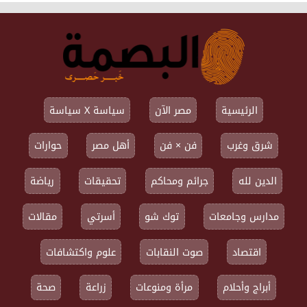
الرئيسية
مصر الآن
سياسة X سياسة
شرق وغرب
فن × فن
أهل مصر
حوارات
الدين لله
جرائم ومحاكم
تحقيقات
رياضة
مدارس وجامعات
توك شو
أسرتي
مقالات
اقتصاد
صوت النقابات
علوم واكتشافات
أبراج وأحلام
مرأة ومنوعات
زراعة
صحة