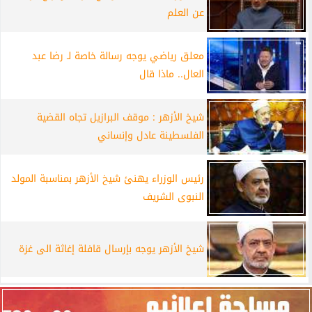
عن العلم
معلق رياضي يوجه رسالة خاصة لـ رضا عبد
العال.. ماذا قال
شيخ الأزهر : موقف البرازيل تجاه القضية
الفلسطينة عادل وإنساني
رئيس الوزراء يهنئ شيخ الأزهر بمناسبة المولد
النبوى الشريف
شيخ الأزهر يوجه بإرسال قافلة إغاثة الى غزة