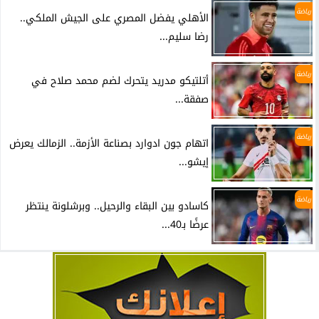
رياضة
الأهلي يفضل المصري على الجيش الملكي..
رضا سليم...
رياضة
أتلتيكو مدريد يتحرك لضم محمد صلاح في
صفقة...
رياضة
اتهام جون ادوارد بصناعة الأزمة.. الزمالك يعرض
إيشو...
رياضة
كاسادو بين البقاء والرحيل.. وبرشلونة ينتظر
عرضًا بـ40...