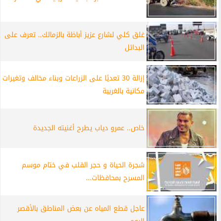
غلق كلي لشارع عزيز أباظة بالزمالك.. تعرف على
البدائل
إزالة 30 تعديًا على الزراعات وبناء مخالف وتغيرات
مكانية بالغربية
خاص.. عمرو دياب يطرح أغنيته الجديدة
شجرة الحياة و حجر القلب في ختام موسم
المسرح بمحافظات...
عاجل قطع المياه عن بعض المناطق بالأقصر