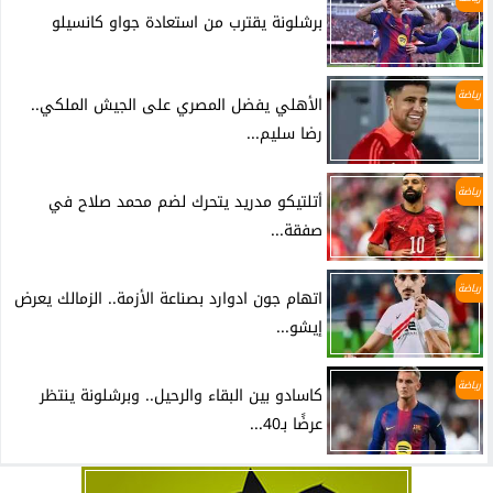
برشلونة يقترب من استعادة جواو كانسيلو
رياضة
الأهلي يفضل المصري على الجيش الملكي..
رضا سليم...
رياضة
أتلتيكو مدريد يتحرك لضم محمد صلاح في
صفقة...
رياضة
اتهام جون ادوارد بصناعة الأزمة.. الزمالك يعرض
إيشو...
رياضة
كاسادو بين البقاء والرحيل.. وبرشلونة ينتظر
عرضًا بـ40...