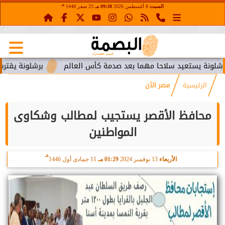
هـ
السبت
8 أغسطس 2026
09:38 مـ
23 صفر 1448
ستعيد سلاحا مهما بعد صدمة كأس العالم
برشلونة يقترب من استع
الرئيسية
مصر الآن
محافظ الأقصر يستجيب لمطالب وشكاوى
المواطنين
هـ
الأربعاء
13 نوفمبر 2024
01:29 مـ
11 جمادى أول 1446