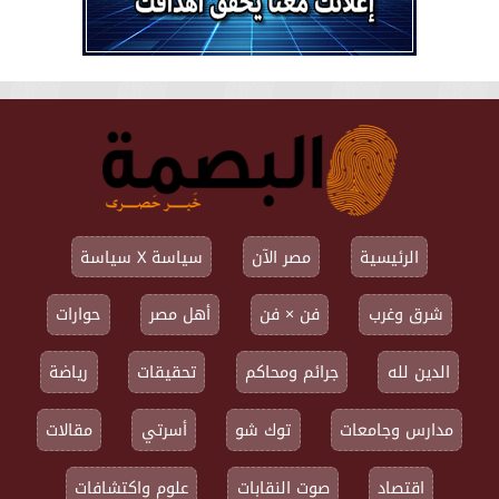
الرئيسية
مصر الآن
سياسة X سياسة
شرق وغرب
فن × فن
أهل مصر
حوارات
الدين لله
جرائم ومحاكم
تحقيقات
رياضة
مدارس وجامعات
توك شو
أسرتي
مقالات
اقتصاد
صوت النقابات
علوم واكتشافات