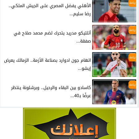
رياضة
الأهلي يفضل المصري على الجيش الملكي..
رضا سليم...
رياضة
أتلتيكو مدريد يتحرك لضم محمد صلاح في
صفقة...
رياضة
اتهام جون ادوارد بصناعة الأزمة.. الزمالك يعرض
إيشو...
رياضة
كاسادو بين البقاء والرحيل.. وبرشلونة ينتظر
عرضًا بـ40...