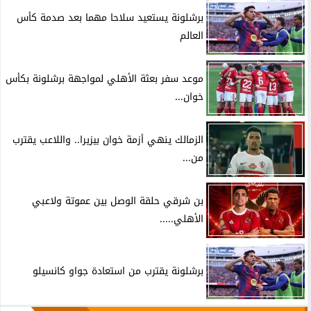
برشلونة يستعيد سلاحا مهما بعد صدمة كأس
العالم
موعد سفر بعثة الأهلي لمواجهة برشلونة بكأس
خوان...
الزمالك ينهي أزمة خوان بيزيرا.. واللاعب يقترب
من...
بن شرقي حلقة الوصل بين عموتة ولاعبي
الأهلي.....
برشلونة يقترب من استعادة جواو كانسيلو