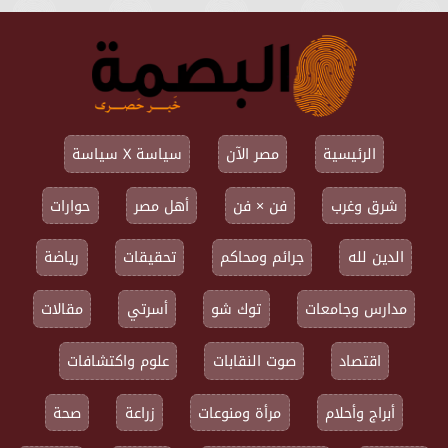
الرئيسية
مصر الآن
سياسة X سياسة
شرق وغرب
فن × فن
أهل مصر
حوارات
الدين لله
جرائم ومحاكم
تحقيقات
رياضة
مدارس وجامعات
توك شو
أسرتي
مقالات
اقتصاد
صوت النقابات
علوم واكتشافات
أبراج وأحلام
مرأة ومنوعات
زراعة
صحة