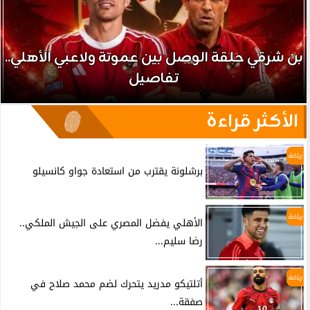
بن شرقي حلقة الوصل بين عموتة ولاعبي الأهلي..
تفاصيل
الأكثر قراءة
رياضة
برشلونة يقترب من استعادة جواو كانسيلو
رياضة
الأهلي يفضل المصري على الجيش الملكي..
رضا سليم...
رياضة
أتلتيكو مدريد يتحرك لضم محمد صلاح في
صفقة...