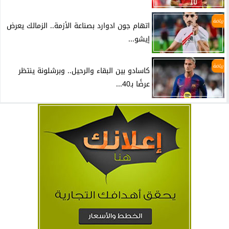
رياضة
اتهام جون ادوارد بصناعة الأزمة.. الزمالك يعرض
إيشو...
رياضة
كاسادو بين البقاء والرحيل.. وبرشلونة ينتظر
عرضًا بـ40...