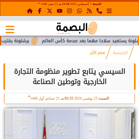
هـ
الجمعة
7 أغسطس 2026
11:58 مـ
22 صفر 1448
تعيد سلاحا مهما بعد صدمة كأس العالم
برشلونة يقترب من استعا
الرئيسية
مصر الآن
السيسي يتابع تطوير منظومة التجارة
الخارجية وتوطين الصناعة
هـ
السبت
23 نوفمبر 2024
02:55 مـ
21 جمادى أول 1446