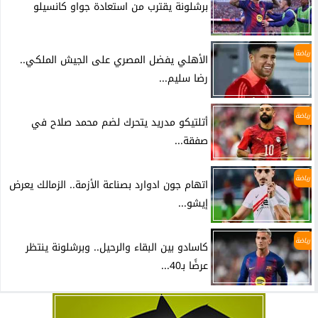
برشلونة يقترب من استعادة جواو كانسيلو
رياضة
الأهلي يفضل المصري على الجيش الملكي..
رضا سليم...
رياضة
أتلتيكو مدريد يتحرك لضم محمد صلاح في
صفقة...
رياضة
اتهام جون ادوارد بصناعة الأزمة.. الزمالك يعرض
إيشو...
رياضة
كاسادو بين البقاء والرحيل.. وبرشلونة ينتظر
عرضًا بـ40...