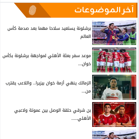
آخر الموضوعات
برشلونة يستعيد سلاحا مهما بعد صدمة كأس
العالم
موعد سفر بعثة الأهلي لمواجهة برشلونة بكأس
خوان...
الزمالك ينهي أزمة خوان بيزيرا.. واللاعب يقترب
من...
بن شرقي حلقة الوصل بين عموتة ولاعبي
الأهلي.....