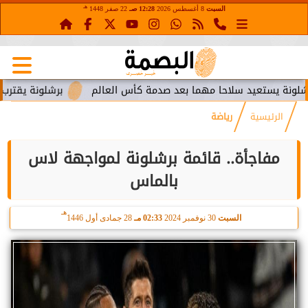
هـ
السبت
8 أغسطس 2026
12:28 صـ
22 صفر 1448
ستعيد سلاحا مهما بعد صدمة كأس العالم
برشلونة يقترب من استع
الرئيسية
رياضة
مفاجأة.. قائمة برشلونة لمواجهة لاس
بالماس
هـ
السبت
30 نوفمبر 2024
02:33 مـ
28 جمادى أول 1446