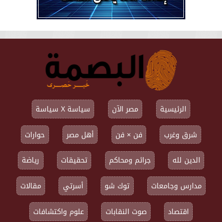
الرئيسية
مصر الآن
سياسة X سياسة
شرق وغرب
فن × فن
أهل مصر
حوارات
الدين لله
جرائم ومحاكم
تحقيقات
رياضة
مدارس وجامعات
توك شو
أسرتي
مقالات
اقتصاد
صوت النقابات
علوم واكتشافات