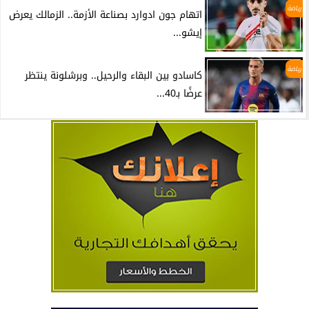
رياضة
اتهام جون ادوارد بصناعة الأزمة.. الزمالك يعرض
إيشو...
رياضة
كاسادو بين البقاء والرحيل.. وبرشلونة ينتظر
عرضًا بـ40...