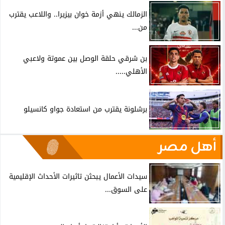
الزمالك ينهي أزمة خوان بيزيرا.. واللاعب يقترب
من...
بن شرقي حلقة الوصل بين عموتة ولاعبي
الأهلي.....
برشلونة يقترب من استعادة جواو كانسيلو
أهل مصر
سيدات الأعمال يبحثن تاثيرات الأحداث الإقليمية
على السوق...