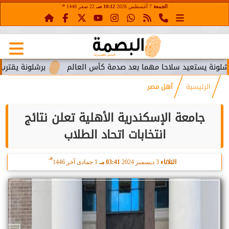
هـ
الجمعة
7 أغسطس 2026
10:12 صـ
22 صفر 1448
تعيد سلاحا مهما بعد صدمة كأس العالم
برشلونة يقترب من استعا
الرئيسية
أهل مصر
جامعة الإسكندرية الأهلية تعلن نتائج
انتخابات اتحاد الطلاب
هـ
الثلاثاء
3 ديسمبر 2024
03:41 مـ
1 جمادى آخر 1446