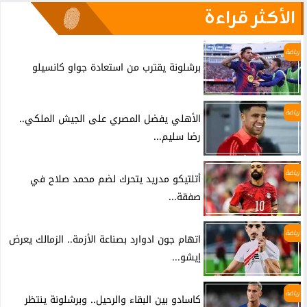
الأكثر قراءة
رياضة
برشلونة يقترب من استعادة جواو كانسيلو
رياضة
الأهلي يفضل المصري على الجيش الملكي..
رضا سليم...
رياضة
أتلتيكو مدريد يتحرك لضم محمد صلاح في
صفقة...
رياضة
اتهام جون ادوارد بصناعة الأزمة.. الزمالك يعرض
إيشو...
رياضة
كاسادو بين البقاء والرحيل.. وبرشلونة ينتظر