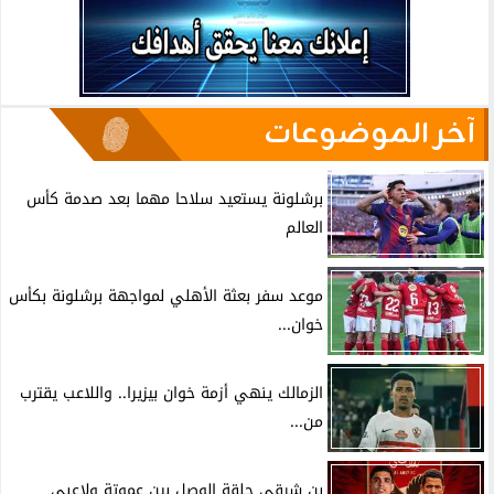
آخر الموضوعات
برشلونة يستعيد سلاحا مهما بعد صدمة كأس
العالم
موعد سفر بعثة الأهلي لمواجهة برشلونة بكأس
خوان...
الزمالك ينهي أزمة خوان بيزيرا.. واللاعب يقترب
من...
بن شرقي حلقة الوصل بين عموتة ولاعبي