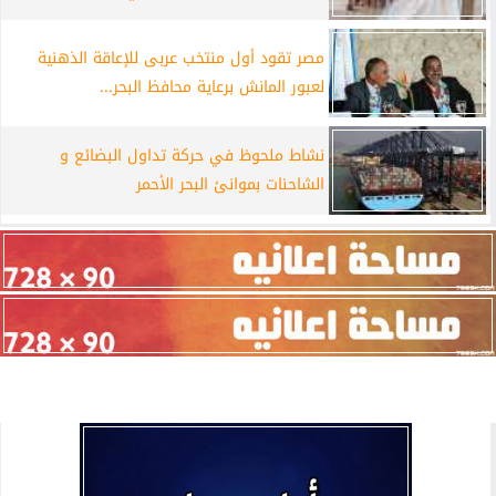
مصر تقود أول منتخب عربى للإعاقة الذهنية
لعبور المانش برعاية محافظ البحر...
نشاط ملحوظ في حركة تداول البضائع و
الشاحنات بموانئ البحر الأحمر