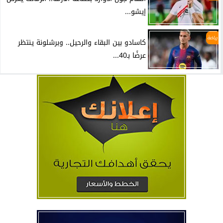
إيشو...
رياضة
كاسادو بين البقاء والرحيل.. وبرشلونة ينتظر
عرضًا بـ40...