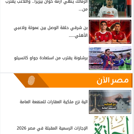
الزمالك ينهي أزمة خوان بيزيرا.. واللاعب يقترب
من...
بن شرقي حلقة الوصل بين عموتة ولاعبي
الأهلي.....
برشلونة يقترب من استعادة جواو كانسيلو
مصر الآن
الية نزع ملكية العقارات للمنفعة العامة
الإجازات الرسمية المقبلة في مصر 2026