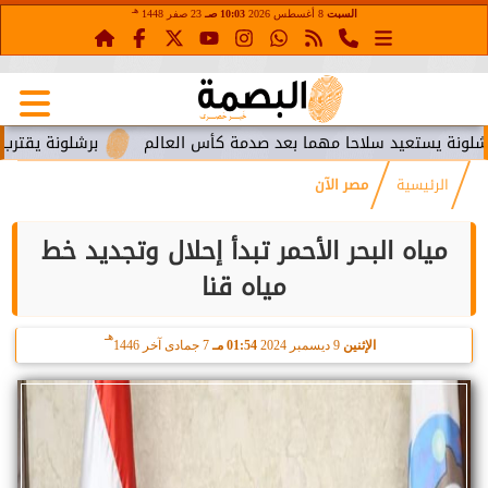
هـ
السبت
8 أغسطس 2026
10:03 صـ
23 صفر 1448
ستعيد سلاحا مهما بعد صدمة كأس العالم
برشلونة يقترب من استع
الرئيسية
مصر الآن
مياه البحر الأحمر تبدأ إحلال وتجديد خط
مياه قنا
هـ
الإثنين
9 ديسمبر 2024
01:54 مـ
7 جمادى آخر 1446