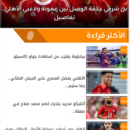
بن شرقي حلقة الوصل بين عموتة ولاعبي الأهلي..
تفاصيل
الأكثر قراءة
رياضة
برشلونة يقترب من استعادة جواو كانسيلو
رياضة
الأهلي يفضل المصري على الجيش الملكي..
رضا سليم...
رياضة
أتلتيكو مدريد يتحرك لضم محمد صلاح في
صفقة...
رياضة
اتهام جون ادوارد بصناعة الأزمة.. الزمالك يعرض