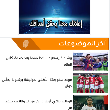
آخر الموضوعات
برشلونة يستعيد سلاحا مهما بعد صدمة كأس
العالم
موعد سفر بعثة الأهلي لمواجهة برشلونة بكأس
خوان...
الزمالك ينهي أزمة خوان بيزيرا.. واللاعب يقترب
من...