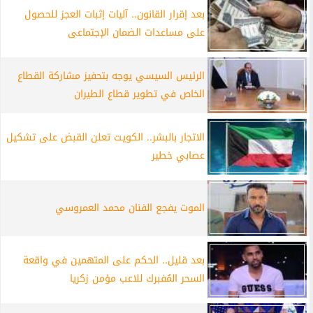
بعد إقرار القانون.. آليات إثبات العجز للحصول
على مساعدات الضمان الإجتماعى
الرئيس السيسي يوجه بتحفيز مشاركة القطاع
الخاص في تطوير قطاع الطيران
الاتجار بالبشر.. الكويت تعلن القبض على تشكيل
عصابي خطير
الموت يفجع الفنان محمد العمروسي
بعد قليل.. الحكم على المتهمين في واقعة
السحر المُفبرك للاعب مؤمن زكريا