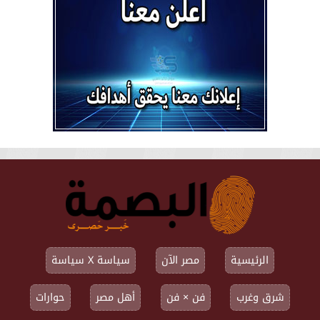
الرئيسية
مصر الآن
سياسة X سياسة
شرق وغرب
فن × فن
أهل مصر
حوارات