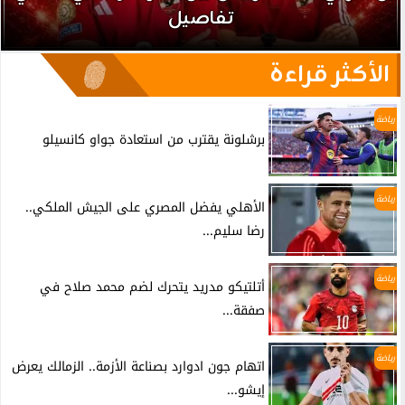
تفاصيل
الأكثر قراءة
رياضة
برشلونة يقترب من استعادة جواو كانسيلو
رياضة
الأهلي يفضل المصري على الجيش الملكي..
رضا سليم...
رياضة
أتلتيكو مدريد يتحرك لضم محمد صلاح في
صفقة...
رياضة
اتهام جون ادوارد بصناعة الأزمة.. الزمالك يعرض
إيشو...