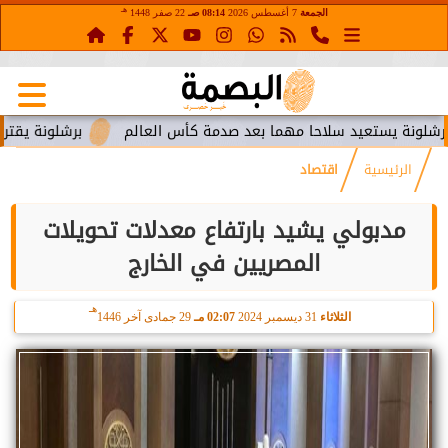
هـ
الجمعة
7 أغسطس 2026
08:14 صـ
22 صفر 1448
عيد سلاحا مهما بعد صدمة كأس العالم
برشلونة يقترب من استعاد
الرئيسية
اقتصاد
مدبولي يشيد بارتفاع معدلات تحويلات
المصريين في الخارج
هـ
الثلاثاء
31 ديسمبر 2024
02:07 مـ
29 جمادى آخر 1446