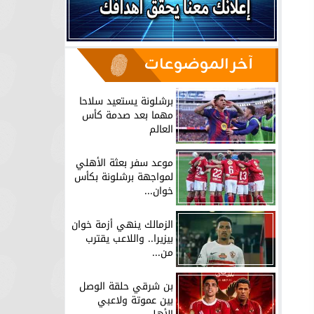
آخر الموضوعات
برشلونة يستعيد سلاحا
مهما بعد صدمة كأس
العالم
موعد سفر بعثة الأهلي
لمواجهة برشلونة بكأس
خوان...
الزمالك ينهي أزمة خوان
بيزيرا.. واللاعب يقترب
من...
بن شرقي حلقة الوصل
بين عموتة ولاعبي