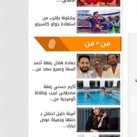
الأهلي.....
برشلونة يقترب من
استعادة جواو كانسيلو
فن × فن
حمادة هلال رفقة أحمد
السقا وعمرو سعد من...
أكرم حسني رفقة
مصطفى غريب بإطلالة
كوميدية من...
أمينة خليل تحتفل بـ
حنتها وجميلة عوض
تبارك...