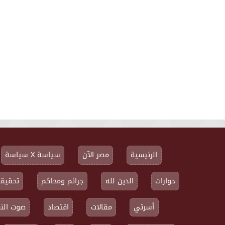
الرئيسية
مصر الآن
سياسة X سياسة
حوارات
الدين لله
جرائم ومحاكم
تحقيقا
أسرتي
مقالات
اقتصاد
صوت النق