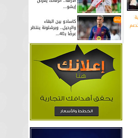
الأزمة.. الزمالك يعرض
إيشو...
ة
رياضة
كاسادو بين البقاء
دعم
والرحيل.. وبرشلونة ينتظر
عرضًا بـ40...