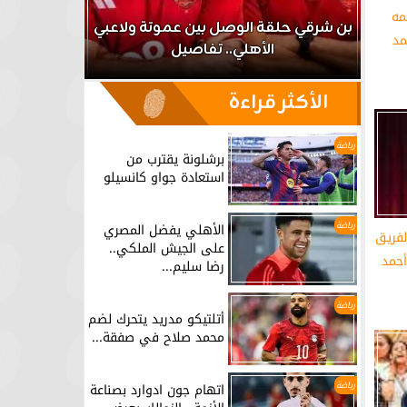
مه
اعب
بن شرقي حلقة الوصل بين عموتة ولاعبي
مد
الأهلي.. تفاصيل
برشلونة يق
الأكثر قراءة
رياضة
برشلونة يقترب من
استعادة جواو كانسيلو
رياضة
الأهلي يفضل المصري
لفريق
على الجيش الملكي..
حمد
رضا سليم...
رياضة
أتلتيكو مدريد يتحرك لضم
محمد صلاح في صفقة...
رياضة
اتهام جون ادوارد بصناعة