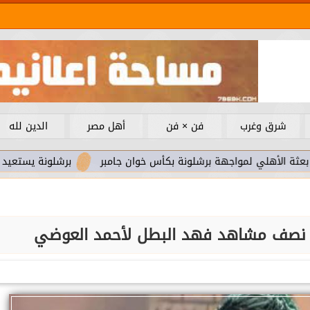
شرق وغرب
فن × فن
أهل مصر
الدين لله
مواجهة برشلونة بكأس خوان جامبر
برشلونة يستعيد سلاحا مهما ب
ير نصف مشاهد فهد البطل لأحمد العوضي