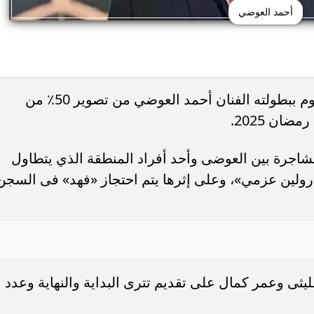
أحمد العوضي
انتهت أسرة مسلسل فهد البطل الذي يقوم ببطولته الفنان أحمد العوضي من تصوير 50٪ من
ان 2025.
شاجرة بين العوضى وأحد أفراد المنطقة الذي يتطاول
ارولين عزمي»، وعلى إثرها يتم احتجاز «فهد» فى السجن
ليثى وعمر كمال على تقديم تترى البداية والنهاية وعدد