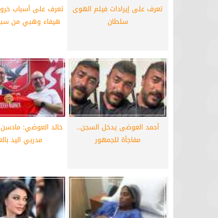
تعرف على إيرادات فيلم الهوى
تعرف على أسباب خر
برشلونة يستعيد سلاحا مهما بعد صدمة
موعد سفر بعثة ال
سلطان
هيفاء وهبي من سبا
كأس العالم
بكأس 
أحمد العوضى يدخل السجن..
خالد العوضي: مادسن 
مفاجأة للجمهور
مدربي اليد بالع