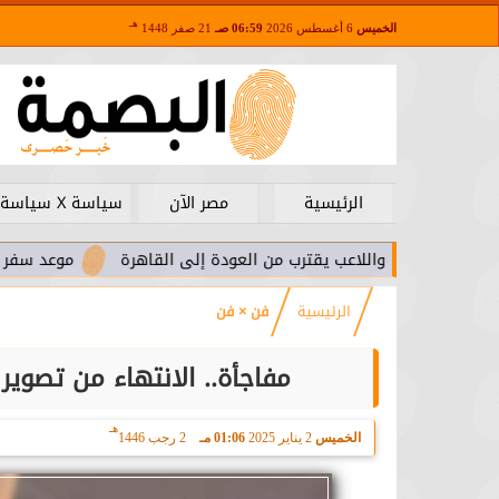
هـ
الخميس
6 أغسطس 2026
06:59 صـ
21 صفر 1448
الرئيسية
مصر الآن
سياسة X سياسة
.. واللاعب يقترب من العودة إلى القاهرة
موعد سفر بعثة الأهلي ل
الرئيسية
فن × فن
مفاجأة.. الانتهاء من تصو
هـ
الخميس
2 يناير 2025
01:06 مـ
2 رجب 1446