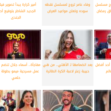
وج مسلسل
وفاء عامر تروج لمسلسل نقطه
أمير كرارة يبدأ تصوير فيل
أهلي لمواجهة برشلونة
الزمالك ينهي أزمة خوان بيزيرا.. والل
ق رمضان
سوده وتعلن مواعيد العرض
الجديد الشاطر بتوقيع أح
خوان جامبر
يقترب من العودة إلى القاهرة
الجندى
أحد أفضل
بعد انضمامها لـ الأهلي.. من هي
مفاجأة.. أسماء جلال تنضم 
الم
حبيبة زعتر لاعبة الكرة الطائرة
عمل مسرحية ميمو بطولة أ
حلمي