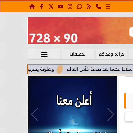
جرائم ومحاكم
تحقيقات
عد صدمة كأس العالم
برشلونة يقترب من استعادة جواو كانسيلو