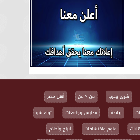
شرق وغرب
فن × فن
أهل مصر
ت
رياضة
مدارس وجامعات
توك شو
ابات
علوم واكتشافات
أبراج وأحلام