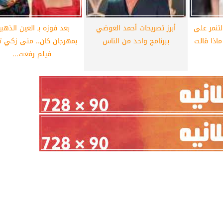
لتنمر على
أبرز تصريحات أحمد العوضي
بعد فوزه بـ العين الذهبي
اذا قالت
ببرنامج واحد من الناس
بمهرجان كان.. منى زكي ت
فيلم رفعت...