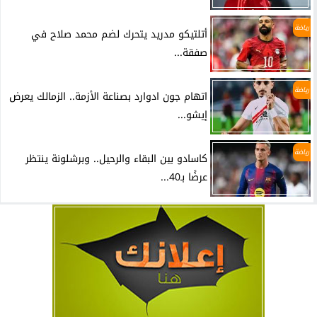
رياضة
أتلتيكو مدريد يتحرك لضم محمد صلاح في
صفقة...
رياضة
اتهام جون ادوارد بصناعة الأزمة.. الزمالك يعرض
إيشو...
رياضة
كاسادو بين البقاء والرحيل.. وبرشلونة ينتظر
عرضًا بـ40...