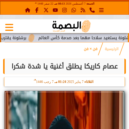
هـ
الجمعة
7 أغسطس 2026
08:13 صـ
22 صفر 1448
يستعيد سلاحا مهما بعد صدمة كأس العالم
برشلونة يقترب من است
الرئيسية
فن × فن
عصام كاريكا يطلق أغنية يا شدة شكرا
هـ
الثلاثاء
7 يناير 2025
01:24 مـ
7 رجب 1446