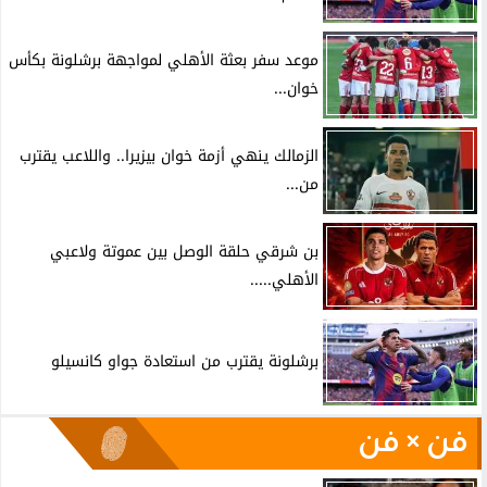
موعد سفر بعثة الأهلي لمواجهة برشلونة بكأس
خوان...
الزمالك ينهي أزمة خوان بيزيرا.. واللاعب يقترب
من...
بن شرقي حلقة الوصل بين عموتة ولاعبي
الأهلي.....
برشلونة يقترب من استعادة جواو كانسيلو
فن × فن