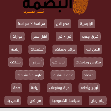
الرئيسية
مصر الآن
سياسة X سياسة
شرق وغرب
فن × فن
أهل مصر
حوارات
الدين لله
جرائم ومحاكم
تحقيقات
رياضة
مدارس وجامعات
توك شو
أسرتي
مقالات
اقتصاد
صوت النقابات
علوم واكتشافات
أبراج وأحلام
مرأة ومنوعات
زراعة
صحة
ايام زمان
سياسة الخصوصية
من نحن
اتصل بنا