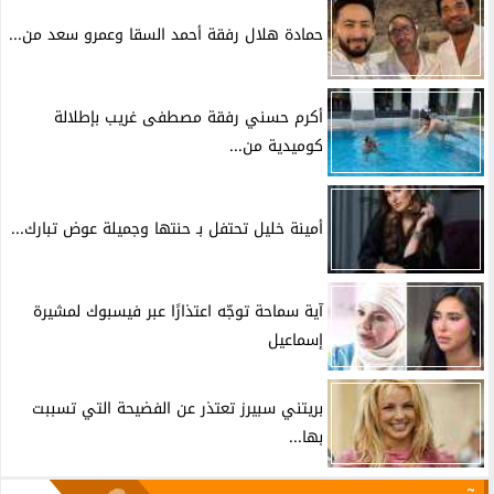
حمادة هلال رفقة أحمد السقا وعمرو سعد من...
أكرم حسني رفقة مصطفى غريب بإطلالة
كوميدية من...
أمينة خليل تحتفل بـ حنتها وجميلة عوض تبارك...
آية سماحة توجّه اعتذارًا عبر فيسبوك لمشيرة
إسماعيل
بريتني سبيرز تعتذر عن الفضيحة التي تسببت
بها...