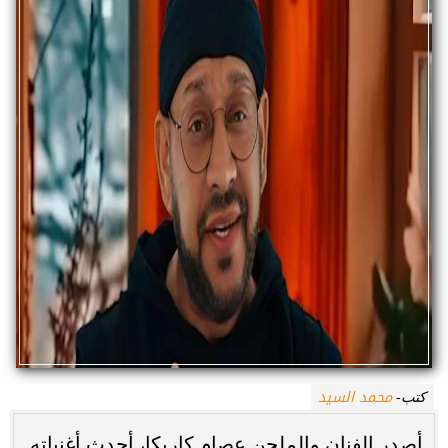
محمد السيد
كتب-
أصدر الفنان والملحن عصام كاريكا، أحدث أغنياته