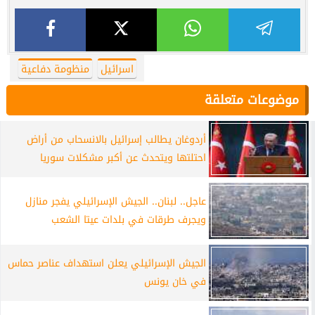
اسرائيل
منظومة دفاعية
موضوعات متعلقة
أردوغان يطالب إسرائيل بالانسحاب من أراض
احتلتها ويتحدث عن أكبر مشكلات سوريا
عاجل.. لبنان.. الجيش الإسرائيلي يفجر منازل
ويجرف طرقات في بلدات عيتا الشعب
الجيش الإسرائيلي يعلن استهداف عناصر حماس
في خان يونس