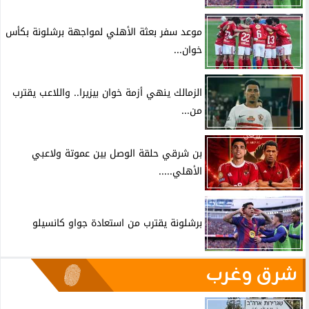
موعد سفر بعثة الأهلي لمواجهة برشلونة بكأس
خوان...
الزمالك ينهي أزمة خوان بيزيرا.. واللاعب يقترب
من...
بن شرقي حلقة الوصل بين عموتة ولاعبي
الأهلي.....
برشلونة يقترب من استعادة جواو كانسيلو
شرق وغرب