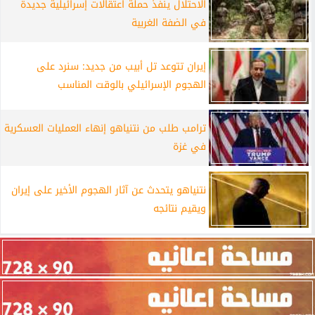
الاحتلال ينفذ حملة اعتقالات إسرائيلية جديدة
في الضفة الغربية
إيران تتوعد تل أبيب من جديد: سنرد على
الهجوم الإسرائيلي بالوقت المناسب
ترامب طلب من نتنياهو إنهاء العمليات العسكرية
في غزة
نتنياهو يتحدث عن آثار الهجوم الأخير على إيران
ويقيم نتائجه