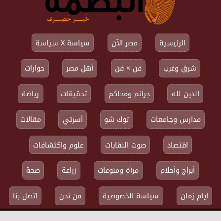
الرئيسية
مصر الآن
سياسة X سياسة
شرق وغرب
فن × فن
أهل مصر
حوارات
الدين لله
جرائم ومحاكم
تحقيقات
رياضة
مدارس وجامعات
توك شو
أسرتي
مقالات
اقتصاد
صوت النقابات
علوم واكتشافات
أبراج وأحلام
مرأة ومنوعات
زراعة
صحة
ايام زمان
سياسة الخصوصية
من نحن
اتصل بنا
جميع الحقوق محفوظة ©