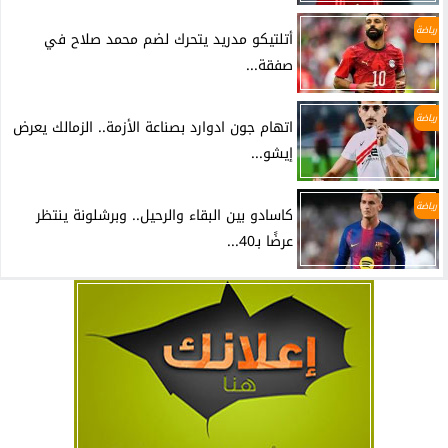
رياضة
أتلتيكو مدريد يتحرك لضم محمد صلاح في
صفقة...
رياضة
اتهام جون ادوارد بصناعة الأزمة.. الزمالك يعرض
إيشو...
رياضة
كاسادو بين البقاء والرحيل.. وبرشلونة ينتظر
عرضًا بـ40...